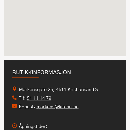
BUTIKKINFORMASJON
Markensgate 25, 4611 Kristiansand S
Tlf:
51 11 14 79
E-post:
markens@kitchn.no
Åpningstider: