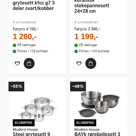
grytesett kfcc g7 3
stekepannesett
deler svart/kobber
24+28 cm
4 anmeldelser
4 anmeldelser
Førpris
4 199,-
Førpris
3 398,-
1 260,-
1 199,-
På nettlager
På nettlager
Finnes i 129 butikker
Finnes i 143 butikker
-55%
-48%
KLUBBPRIS
KLUBBPRIS
Modern House
Modern House
Steel grytesett 9
bAYk rørebollesett 3