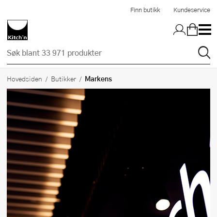
Hopp til hovedinnholdet
Finn butikk
Kundeservice
Markens
Hovedsiden
Butikker