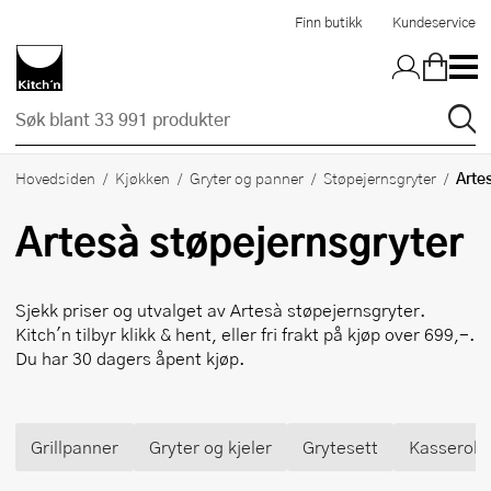
Hopp til hovedinnholdet
Finn butikk
Kundeservice
Arte
Hovedsiden
Kjøkken
Gryter og panner
Støpejernsgryter
Artesà
støpejernsgryter
Sjekk priser og utvalget av
Artesà
støpejernsgryter.
Kitch'n tilbyr klikk & hent, eller fri frakt på kjøp over 699,-.
Du har 30 dagers åpent kjøp.
Grillpanner
Gryter og kjeler
Grytesett
Kasserolle