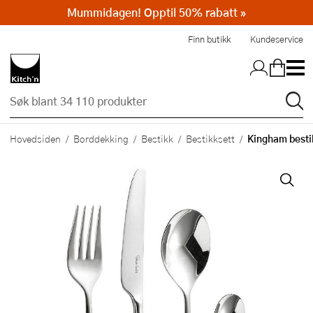
Mummidagen! Opptil 50% rabatt »
Hopp til hovedinnholdet
Finn butikk
Kundeservice
Kingham bestik
Hovedsiden
Borddekking
Bestikk
Bestikksett