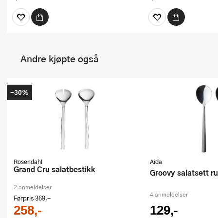
Andre kjøpte også
-30%
Rosendahl
Aida
Grand Cru salatbestikk
Groovy salatsett ru
2 anmeldelser
4 anmeldelser
Førpris
369,-
258,-
129,-