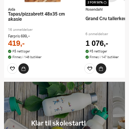
2 FOR 50%
Dette produktet er inklud
kampanje. Benytt deg av
Aida
Rosendahl
dag!
Tapas/pizzabrett 48x35 cm
Grand Cru tallerken
akasie
16 anmeldelser
6 anmeldelser
Førpris
699,-
419,-
1 076,-
På nettlager
På nettlager
Finnes i 148 butikker
Finnes i 147 butikker
Klar til skolestart!