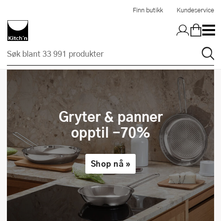
Hopp til hovedinnholdet
Finn butikk
Kundeservice
kitchn.no
Gryter & panner
opptil -70%
Shop nå »