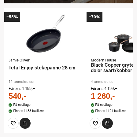
-55%
-70%
Jamie Oliver
Modern House
Black Copper grytesett kfcc g7 3
Tefal Enjoy stekepanne 28 cm
deler svart/kobber
11 anmeldelser
4 anmeldelser
Førpris
1 199,-
Førpris
4 199,-
540,-
1 260,-
På nettlager
På nettlager
Finnes i 138 butikker
Finnes i 121 butikker