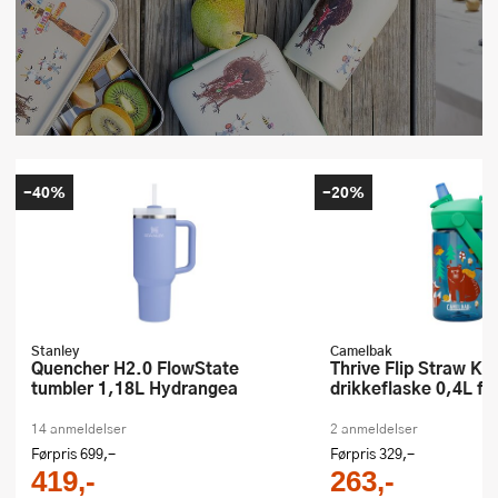
-40%
-20%
Stanley
Camelbak
Quencher H2.0 FlowState
Thrive Flip Straw Kids
tumbler 1,18L Hydrangea
drikkeflaske 0,4L fri
14 anmeldelser
2 anmeldelser
Førpris
699,-
Førpris
329,-
419,-
263,-