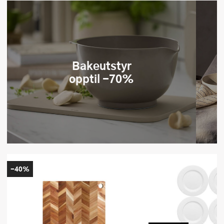
Bake­utstyr
opptil -70%
-40%