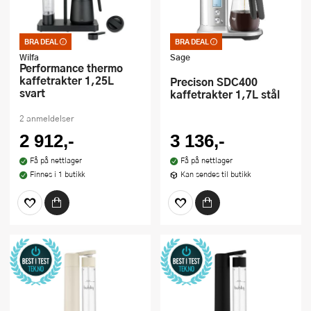
BRA DEAL
BRA DEAL
Bra deal – merkelappen
Bra deal – merkelappen
som garanterer et godt
som garanterer et godt
Wilfa
Sage
kjøp. Kan ikke kombineres
kjøp. Kan ikke kombineres
Performance thermo
med kuponger eller andre
med kuponger eller andre
kaffetrakter 1,25L
Precison SDC400
tilbud
tilbud
svart
kaffetrakter 1,7L stål
2 anmeldelser
2 912,-
3 136,-
Få på nettlager
Få på nettlager
Finnes i 1 butikk
Kan sendes til butikk