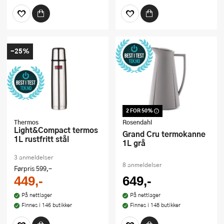
-25%
2 FOR 50%
Dette produktet er
inkludert i vår kampanje.
Thermos
Rosendahl
Benytt deg av rabatten i
Light&Compact termos
Grand Cru termokanne
dag!
1L rustfritt stål
1L grå
3 anmeldelser
8 anmeldelser
Førpris
599,-
449,-
649,-
På nettlager
På nettlager
Finnes i 146 butikker
Finnes i 148 butikker