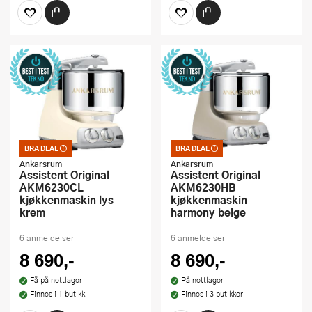
BRA DEAL
BRA DEAL
Bra deal – merkelappen
Bra deal – merkelappen
som garanterer et godt
som garanterer et godt
Ankarsrum
Ankarsrum
kjøp. Kan ikke kombineres
kjøp. Kan ikke kombineres
Assistent Original
Assistent Original
med kuponger eller andre
med kuponger eller andre
AKM6230CL
AKM6230HB
tilbud
tilbud
kjøkkenmaskin lys
kjøkkenmaskin
krem
harmony beige
6 anmeldelser
6 anmeldelser
8 690,-
8 690,-
Få på nettlager
På nettlager
Finnes i 1 butikk
Finnes i 3 butikker