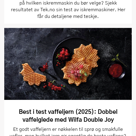
på hvilken iskremmaskin du bør velge? Sjekk
resultatet av Tek.no sin test av iskremmaskiner. Her
får du detaljene med teskje.
Best i test vaffeljern (2025): Dobbel
vaffelglede med Wilfa Double Joy
Et godt vaffeljern er nøkkelen til sprø og smakfulle
vafler, men hvilket jern gir egentlig de beste vaflene?