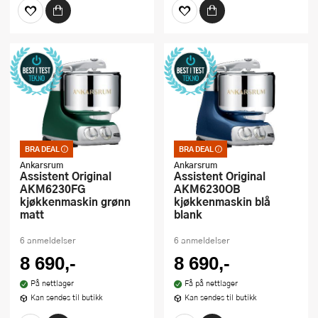
BRA DEAL
BRA DEAL
Bra deal – merkelappen
Bra deal – merkelappen
som garanterer et godt
som garanterer et godt
Ankarsrum
Ankarsrum
kjøp. Kan ikke kombineres
kjøp. Kan ikke kombineres
Assistent Original
Assistent Original
med kuponger eller andre
med kuponger eller andre
AKM6230FG
AKM6230OB
tilbud
tilbud
kjøkkenmaskin grønn
kjøkkenmaskin blå
matt
blank
6 anmeldelser
6 anmeldelser
8 690,-
8 690,-
På nettlager
Få på nettlager
Kan sendes til butikk
Kan sendes til butikk