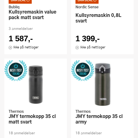
Bra deal – merkelappen
Bra deal – merkelappen
som garanterer et godt
som garanterer et godt
Bubliq
Nordic Sense
kjøp. Kan ikke kombineres
kjøp. Kan ikke kombineres
Kullsyremaskin value
Kullsyremaskin 0,8L
med kuponger eller andre
med kuponger eller andre
pack matt svart
tilbud
tilbud
svart
3 anmeldelser
1 587,-
1 399,-
Ikke på nettlager
Ikke på nettlager
Thermos
Thermos
JMY termokopp 35 cl
JMY termokopp 35 cl
matt svart
army
18 anmeldelser
18 anmeldelser