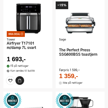
-15%
BRA DEAL
Bra deal – merkelappen
som garanterer et godt
Tower
Sage
kjøp. Kan ikke kombineres
Airfryer T17101
med kuponger eller andre
m/damp 7L svart
tilbud
The Perfect Press
SSG600BSS toastjern
1 693,-
Få på nettlager
Førpris
1 599,-
Kan sendes til butikk
1 359,-
Ikke på nettlager