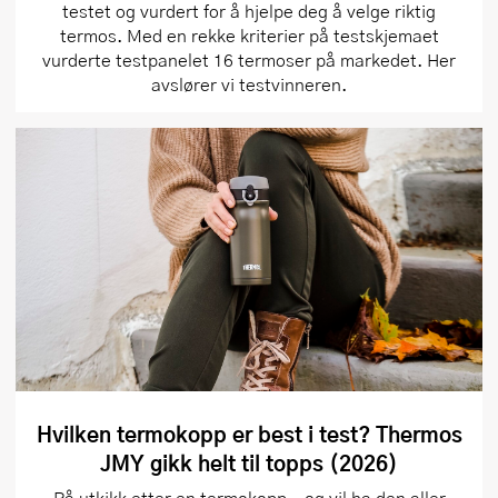
testet og vurdert for å hjelpe deg å velge riktig
termos. Med en rekke kriterier på testskjemaet
vurderte testpanelet 16 termoser på markedet. Her
avslører vi testvinneren.
Hvilken termokopp er best i test? Thermos
JMY gikk helt til topps (2026)
På utkikk etter en termokopp – og vil ha den aller