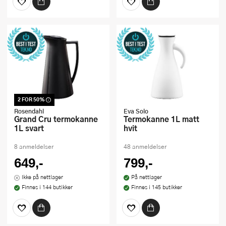
2 FOR 50%
Dette produktet er
inkludert i vår kampanje.
Rosendahl
Eva Solo
Benytt deg av rabatten i
Grand Cru termokanne
Termokanne 1L matt
dag!
1L svart
hvit
8 anmeldelser
48 anmeldelser
649,-
799,-
Ikke på nettlager
På nettlager
Finnes i 144 butikker
Finnes i 145 butikker