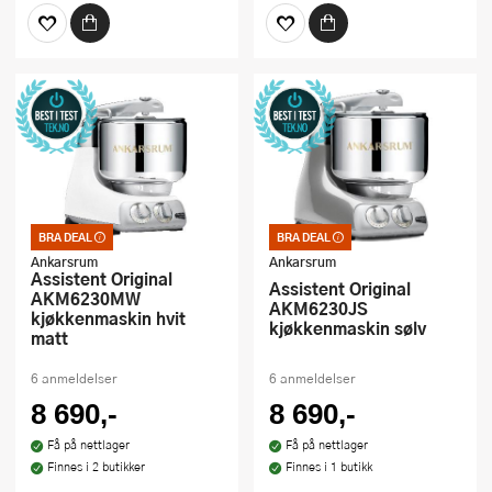
BRA DEAL
BRA DEAL
Bra deal – merkelappen
Bra deal – merkelappen
som garanterer et godt
som garanterer et godt
Ankarsrum
Ankarsrum
kjøp. Kan ikke kombineres
kjøp. Kan ikke kombineres
Assistent Original
Assistent Original
med kuponger eller andre
med kuponger eller andre
AKM6230MW
tilbud
tilbud
AKM6230JS
kjøkkenmaskin hvit
kjøkkenmaskin sølv
matt
6 anmeldelser
6 anmeldelser
8 690,-
8 690,-
Få på nettlager
Få på nettlager
Finnes i 2 butikker
Finnes i 1 butikk