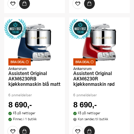
BRA DEAL
BRA DEAL
Bra deal – merkelappen
Bra deal – merkelappen
som garanterer et godt
som garanterer et godt
Ankarsrum
Ankarsrum
kjøp. Kan ikke kombineres
kjøp. Kan ikke kombineres
Assistent Original
Assistent Original
med kuponger eller andre
med kuponger eller andre
AKM6230RB
AKM6230R
tilbud
tilbud
kjøkkenmaskin blå matt
kjøkkenmaskin rød
6 anmeldelser
6 anmeldelser
8 690,-
8 690,-
Få på nettlager
Få på nettlager
Finnes i 1 butikk
Kan sendes til butikk