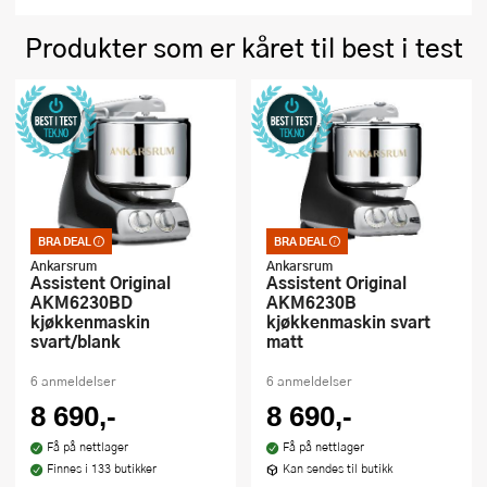
Produkter som er kåret til best i test
BRA DEAL
BRA DEAL
Bra deal – merkelappen
Bra deal – merkelappen
som garanterer et godt
som garanterer et godt
Ankarsrum
Ankarsrum
kjøp. Kan ikke kombineres
kjøp. Kan ikke kombineres
Assistent Original
Assistent Original
med kuponger eller andre
med kuponger eller andre
AKM6230BD
AKM6230B
tilbud
tilbud
kjøkkenmaskin
kjøkkenmaskin svart
svart/blank
matt
6 anmeldelser
6 anmeldelser
8 690,-
8 690,-
Få på nettlager
Få på nettlager
Finnes i 133 butikker
Kan sendes til butikk