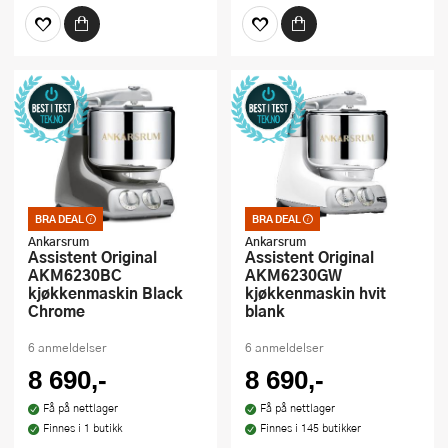
BRA DEAL
BRA DEAL
Bra deal – merkelappen
Bra deal – merkelappen
som garanterer et godt
som garanterer et godt
Ankarsrum
Ankarsrum
kjøp. Kan ikke kombineres
kjøp. Kan ikke kombineres
Assistent Original
Assistent Original
med kuponger eller andre
med kuponger eller andre
AKM6230BC
AKM6230GW
tilbud
tilbud
kjøkkenmaskin Black
kjøkkenmaskin hvit
Chrome
blank
6 anmeldelser
6 anmeldelser
8 690,-
8 690,-
Få på nettlager
Få på nettlager
Finnes i 1 butikk
Finnes i 145 butikker