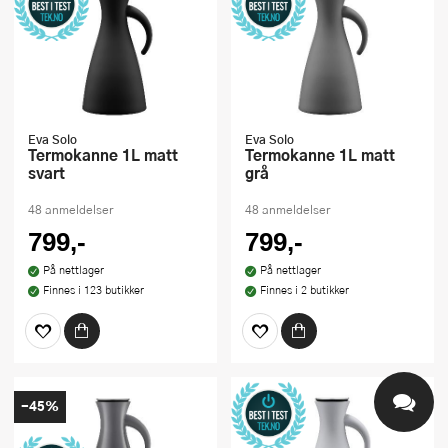
Eva Solo
Eva Solo
Termokanne 1L matt
Termokanne 1L matt
svart
grå
48 anmeldelser
48 anmeldelser
799,-
799,-
På nettlager
På nettlager
Finnes i 123 butikker
Finnes i 2 butikker
-45%