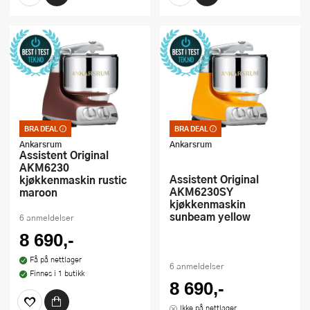
BRA DEAL
BRA DEAL
Bra deal – merkelappen
Bra deal – merkelappen
som garanterer et godt
som garanterer et godt
Ankarsrum
Ankarsrum
kjøp. Kan ikke kombineres
kjøp. Kan ikke kombineres
Assistent Original
med kuponger eller andre
med kuponger eller andre
AKM6230
tilbud
tilbud
Assistent Original
kjøkkenmaskin rustic
AKM6230SY
maroon
kjøkkenmaskin
sunbeam yellow
6 anmeldelser
8 690,-
Få på nettlager
6 anmeldelser
Finnes i 1 butikk
8 690,-
Ikke på nettlager