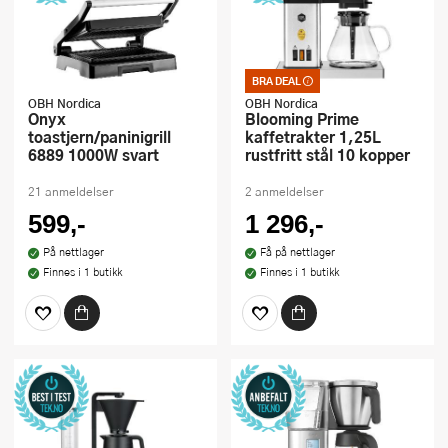
BRA DEAL
Bra deal – merkelappen
som garanterer et godt
OBH Nordica
OBH Nordica
kjøp. Kan ikke kombineres
Onyx
Blooming Prime
med kuponger eller andre
toastjern/paninigrill
kaffetrakter 1,25L
tilbud
6889 1000W svart
rustfritt stål 10 kopper
21 anmeldelser
2 anmeldelser
599,-
1 296,-
På nettlager
Få på nettlager
Finnes i 1 butikk
Finnes i 1 butikk