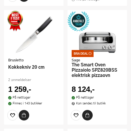
BRA DEAL
Bra deal – merkelappen
som garanterer et godt
Brusletto
Sage
kjøp. Kan ikke kombineres
The Smart Oven
Kokkekniv 20 cm
med kuponger eller andre
Pizzaiolo SPZ820BSS
tilbud
elektrisk pizzaovn
2 anmeldelser
1 259,-
8 124,-
På nettlager
På nettlager
Finnes i 143 butikker
Kan sendes til butikk