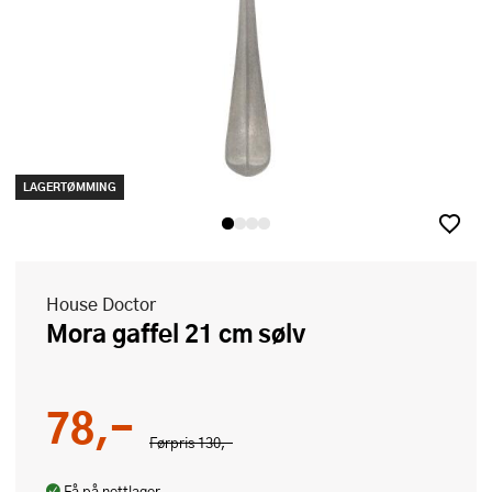
LAGERTØMMING
House Doctor
Mora gaffel 21 cm sølv
78,-
Førpris
130,-
Få på nettlager