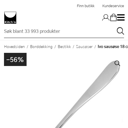
Hopp til hovedinnholdet
Finn butikk
Kundeservice
Ivo sausøse 18 
Hovedsiden
Borddekking
Bestikk
Sausøser
-56%