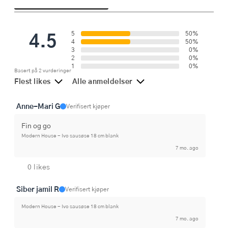
4.5
5
50%
4
50%
3
0%
2
0%
1
0%
Basert på 2 vurderinger
Flest likes
Alle anmeldelser
Anne-Mari G
Verifisert kjøper
Fin og go
Modern House - Ivo sausøse 18 cm blank
7 mo. ago
0 likes
Siber jamil R
Verifisert kjøper
Modern House - Ivo sausøse 18 cm blank
7 mo. ago