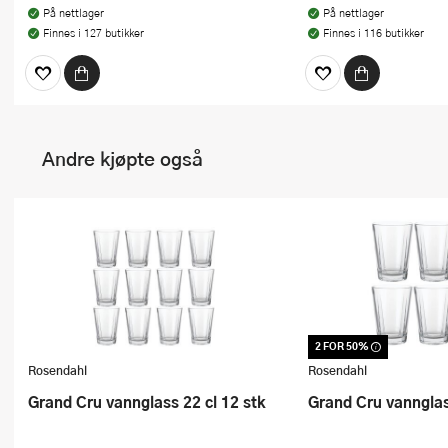
På nettlager
På nettlager
Finnes i 127 butikker
Finnes i 116 butikker
Andre kjøpte også
2 FOR 50%
Dette produktet er inkl
kampanje. Benytt deg a
Rosendahl
Rosendahl
Grand Cru vannglass 22 cl 12 stk
Grand Cru vannglas