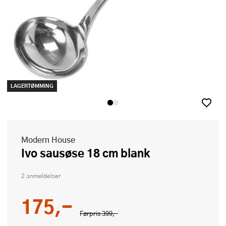
LAGERTØMMING
Modern House
Ivo sausøse 18 cm blank
2 anmeldelser
175,-
Førpris
399,-