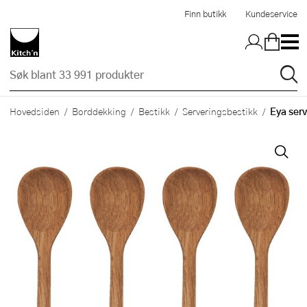
Hopp til hovedinnholdet
Finn butikk
Kundeservice
Eya serv
Hovedsiden
Borddekking
Bestikk
Serveringsbestikk