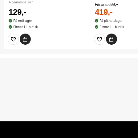
4 anmeldelser
Førpris
699,-
129,-
419,-
På nettlager
Få på nettlager
Finnes i 1 butikk
Finnes i 1 butikk