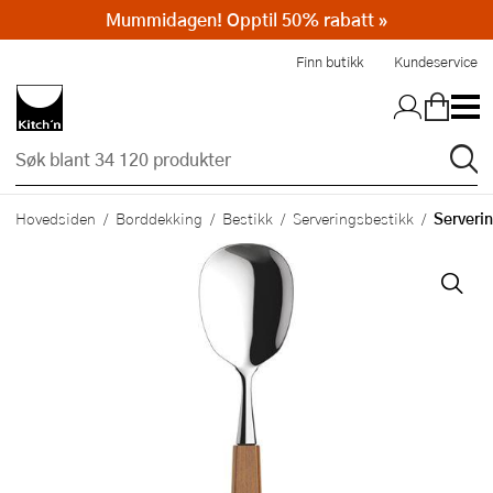
Mummidagen! Opptil 50% rabatt »
Hopp til hovedinnholdet
Finn butikk
Kundeservice
Serveri
Hovedsiden
Borddekking
Bestikk
Serveringsbestikk