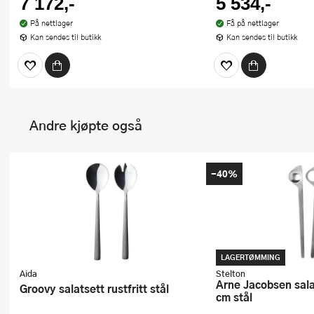
7 172,-
5 534,-
På nettlager
Få på nettlager
Kan sendes til butikk
Kan sendes til butikk
Andre kjøpte også
-40%
LAGERTØMMING
Aida
Stelton
Arne Jacobsen salatbestikk 31,5
Groovy salatsett rustfritt stål
cm stål