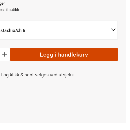
ger
s til butikk
istachio/chili
Legg i handlekurv
t og klikk & hent velges ved utsjekk