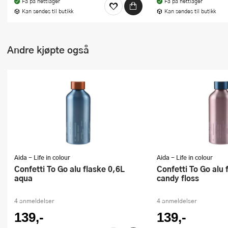
Få på nettlager
Få på nettlager
Kan sendes til butikk
Kan sendes til butikk
Andre kjøpte også
Aida - Life in colour
Aida - Life in colour
Confetti To Go alu flaske 0,6L
Confetti To Go alu flaske 0,6L
aqua
candy floss
4 anmeldelser
4 anmeldelser
139,-
139,-