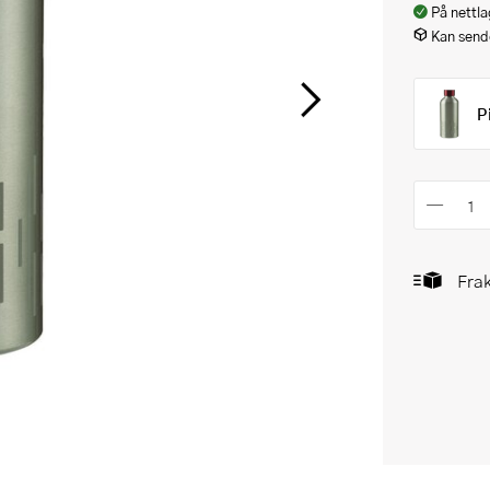
På nettla
Kan sende
P
Frak