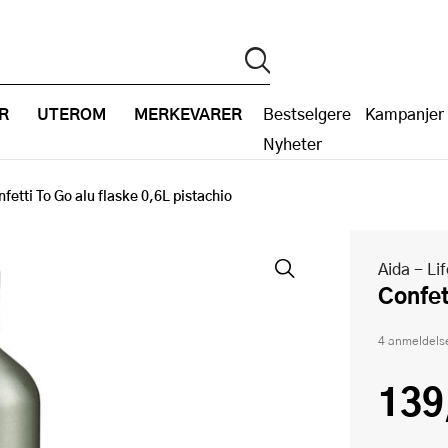
R
UTEROM
MERKEVARER
Bestselgere
Kampanjer
Nyheter
fetti To Go alu flaske 0,6L pistachio
Aida - Lif
Confe
4 anmeldels
139