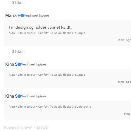
0 likes
Maria H
Verifisert kjøper
Fin design og holder vannet kaldt.
Aida - Life in colour - Confetti To Go alu flaske 0,6L aqua
2 mo. ag
0 likes
Kine S
Verifisert kjøper
Aida - Life in colour - Confetti To Go alu flaske 0,6L aqua
6 mo. ag
Kine S
Verifisert kjøper
Aida - Life in colour - Confetti To Go alu flaske 0,6L pistachio
6 mo
Powered by GAMIFIERA.®