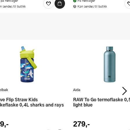
 på nettlager
På nettlager
n sendes til butikk
Kan sendes til butikk
lbak
Aida
RAW To Go termoflaske 0,5l matte
kkeflaske 0,4L sharks and rays
light blue
9,-
279,-