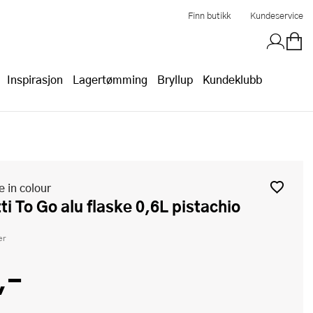
Finn butikk
Kundeservice
Inspirasjon
Lagertømming
Bryllup
Kundeklubb
e in colour
tti To Go alu flaske 0,6L pistachio
er
,-