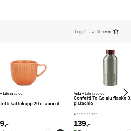
Legg til favorittmerke
- Life in colour
Aida - Life in colour
Confetti To Go alu flaske 0,6L
pistachio
nfetti kaffekopp 20 cl apricot
4 anmeldelser
9,-
139,-