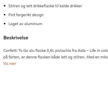
Stilren og lett drikkeflaske til kalde drikker
Slikkepotter
Melkeskummere
Morter
Vifter
Fint fargerikt design
Springformer
Popcornmaskiner
Målebeger og måleskje
Laget av aluminium
Sprøyteposer og tipper
Riskoker
Nøtteknekkere
Beskrivelse
Øvrig bakeutstyr
Sous vide
Oljeflaske og dressingflaske
Confetti To Go alu flaske 0,6L pistachio fra Aida - Life in co
Stavmiksere
Pastamaskiner
på farten, er denne flasken både lett og stilren. Med en miks a
Steketakker
Perkulator
Vis mer
Toastjern og bordgrill
Pizzahjul
Vaffeljern
Pizzaspader
Vakuumpakker
Pizzastein og pizzastål
Vannkokere
Potetmoser