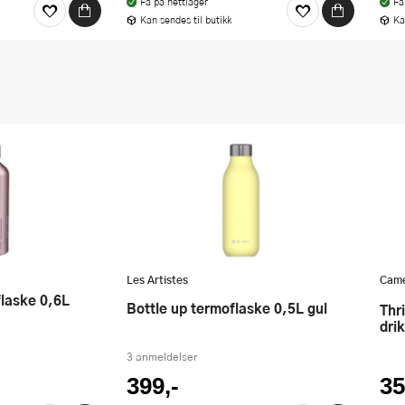
Få på nettlager
Få
Kan sendes til butikk
Ka
Les Artistes
Came
Bottle up termoflaske 0,5L gul
Thrive Flip Straw Kids
dri
3 anmeldelser
399,-
35