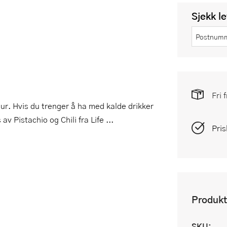
Sjekk l
Fri 
lour. Hvis du trenger å ha med kalde drikker
v Pistachio og Chili fra Life ...
Pris
Produkt
SKU: