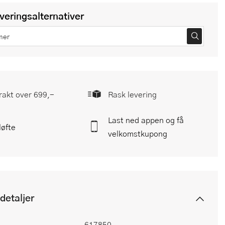
everingsalternativer
frakt over 699,-
Rask levering
Last ned appen og få
løfte
velkomstkupong
detaljer
617850