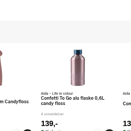
Aida - Life in colour
Aida 
Confetti To Go alu flaske 0,6L
 cm Candyfloss
candy floss
Co
4 anmeldelser
139,-
13