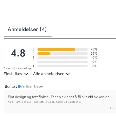
Stekepinsett
Stekespader
Steketermometer
Anmeldelser (4)
Tørkerullholder
4.8
5
75%
Visper
4
25%
3
0%
Øvrige kjøkkenredskaper
2
0%
1
0%
Basert på 4 vurderinger
Flest likes
Alle anmeldelser
Bente J
Verifisert kjøper
Fint design og tett flakse. Tar en evighet å få skrudd av korken
Aida - Life in colour - Confetti To Go alu flaske 0,6L pistachio
7 mo