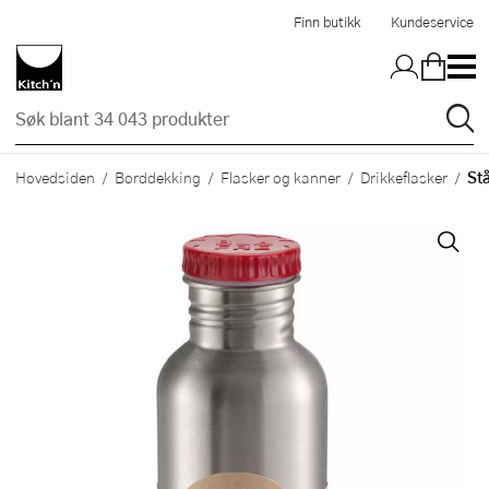
Hopp til hovedinnholdet
Finn butikk
Kundeservice
Stå
Hovedsiden
Borddekking
Flasker og kanner
Drikkeflasker