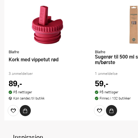
Blafre
Blafre
Sugerør til 500 ml stålflaske 3 stk
Kork med vippetut rød
m/børste
3 anmeldelser
1 anmeldelse
89,-
59,-
På nettlager
På nettlager
Kan sendes til butikk
Finnes i 132 butikker
Inspirasjon