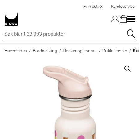
Hopp til hovedinnholdet
Finn butikk
Kundeservice
Ki
Hovedsiden
Borddekking
Flasker og kanner
Drikkeflasker