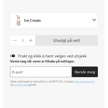
Ice Cream
Utsolgt på nett
Frakt og klikk & hent velges ved utsjekk
Varsle meg når varen er tilbake på nettlager.
Varsle meg
Dette nettstedet er beskyttet av reCAPTCHA. Googles
personvernregler
og
brukervilkår
gjelder.