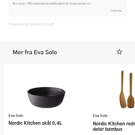
Eva Solo - RE-Hydrate termoflaske 0,5L funky ballerina
last mo.
Powered by GAMIFIERA.®
Mer fra Eva Solo
Eva Solo
Eva Solo
Nordic Kitchen skål 0,4L
Nordic Kitchen redskapssett 3
deler bambus