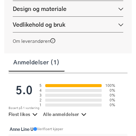
Design og materiale
Vedlikehold og bruk
Om leverandøren
Anmeldelser (1)
5.0
5
100%
4
0%
3
0%
2
0%
1
0%
Basert på 1 vurdering
Flest likes
Alle anmeldelser
Anne Line U
Verifisert kjøper