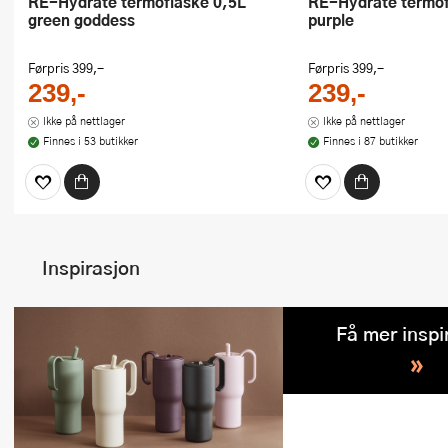
RE-Hydrate termoflaske 0,5L
RE-Hydrate termoflaske 0,5L fig
green goddess
purple
Førpris
399,-
Førpris
399,-
239,-
239,-
Ikke på nettlager
Ikke på nettlager
Finnes i 53 butikker
Finnes i 87 butikker
Inspirasjon
Få mer inspi
»