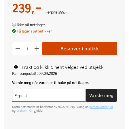
239,-
Førpris
399,-
Ikke på nettlager
På lager i 69 butikker
Reserver i butikk
Frakt og klikk & hent velges ved utsjekk
Kampanjeslutt: 09.09.2026
Varsle meg når varen er tilbake på nettlager.
Varsle meg
Dette nettstedet er beskyttet av reCAPTCHA. Googles
personvernregler
og
brukervilkår
gjelder.