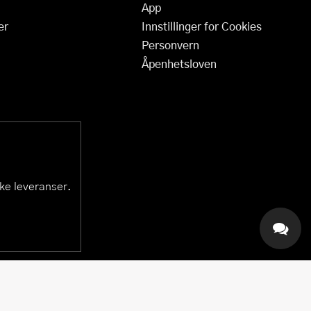
App
er
Innstillinger for Cookies
Personvern
Åpenhetsloven
ske leveranser.
KAI