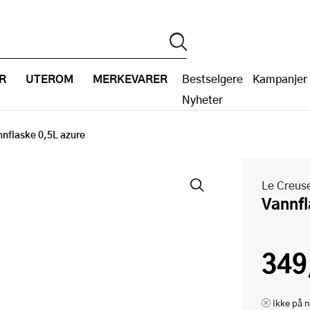
R
UTEROM
MERKEVARER
Bestselgere
Kampanjer
Nyheter
nflaske 0,5L azure
Le Creus
Vannf
349
Ikke på n