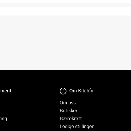
iment
Om Kitch'n
Om oss
Butikker
ing
Bærekraft
Ledige stillinger