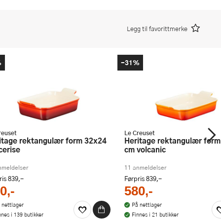
Legg til favorittmerke
%
-31%
reuset
Le Creuset
Heritage rektangulær form 32x24
cerise
cm volcanic
nmeldelser
11 anmeldelser
ris
839,-
Førpris
839,-
0,-
580,-
 nettlager
På nettlager
nnes i 139 butikker
Finnes i 21 butikker