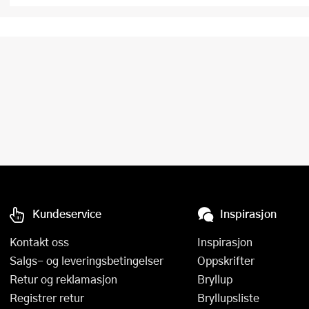
Kundeservice
Inspirasjon
Kontakt oss
Inspirasjon
Salgs- og leveringsbetingelser
Oppskrifter
Retur og reklamasjon
Bryllup
Registrer retur
Bryllupsliste