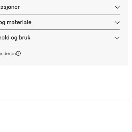
kasjoner
og materiale
hold og bruk
andøren