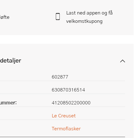
Last ned appen og få
løfte
velkomstkupong
detaljer
602877
630870316514
nummer:
41208502200000
Le Creuset
Termoflasker