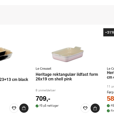
-31
Le Creuset
Le C
Heritage rektangulær form 32x24
Heritage rektangulær ildfast form
cm 
26x19 cm shell pink
k 23+13 cm black
11 a
8 anmeldelser
Førp
58
709,-
På
Få på nettlager
Fi