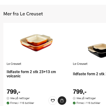
Stekepinsett
Mer fra Le Creuset
Stekespader
Steketermometer
Tørkerullholder
Visper
Øvrige kjøkkenredskaper
Le Creuset
Le Creuset
Ildfaste form 2 stk 23+13 cm
Ildfaste form 2 st
volcanic
799,-
799,-
Ikke på nettlager
Ikke på nettlager
Finnes i 116 butikker
Finnes i 116 butikker