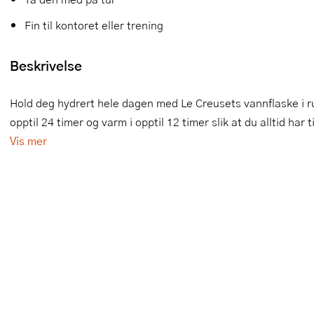
Slikkepotter
Melkeskummere
Morter
Vifter
Fin til kontoret eller trening
Springformer
Popcornmaskiner
Målebeger og måleskje
Beskrivelse
Sprøyteposer og tipper
Riskoker
Nøtteknekkere
Hold deg hydrert hele dagen med Le Creusets vannflaske i rust
Øvrig bakeutstyr
Sous vide
Oljeflaske og dressingflaske
opptil 24 timer og varm i opptil 12 timer slik at du alltid har ti
Vis mer
Stavmiksere
Pastamaskiner
Steketakker
Perkulator
Toastjern og bordgrill
Pizzahjul
Vaffeljern
Pizzaspader
Vakuumpakker
Pizzastein og pizzastål
Vannkokere
Potetmoser