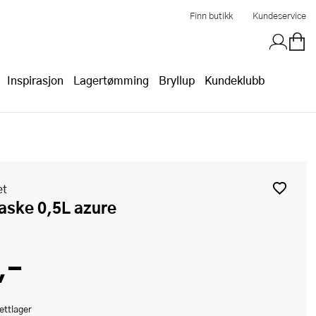
Finn butikk
Kundeservice
Inspirasjon
Lagertømming
Bryllup
Kundeklubb
et
laske 0,5L azure
,-
ettlager