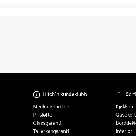
Kitch´n kundeklubb
Sort
Medlemsfordeler
Kjøkken
Prisløfte
Gavekort
Glassgaranti
Borddekk
Tallerkengaranti
Interiør