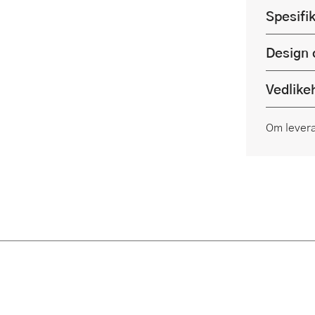
Spesifi
Design 
Vedlike
Om lever