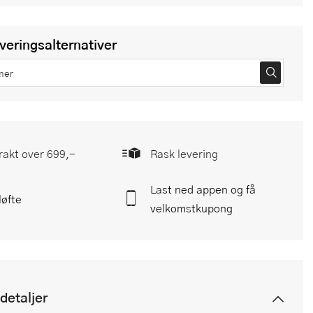
everingsalternativer
frakt over 699,-
Rask levering
Last ned appen og få
løfte
velkomstkupong
detaljer