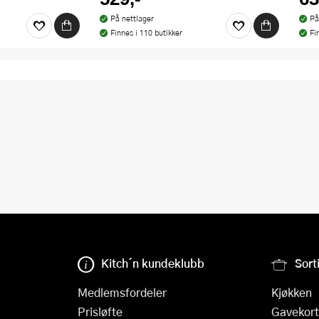
På nettlager
På
Finnes i 110 butikker
Fi
Kitch´n kundeklubb
Sort
Medlemsfordeler
Kjøkken
Prisløfte
Gavekort