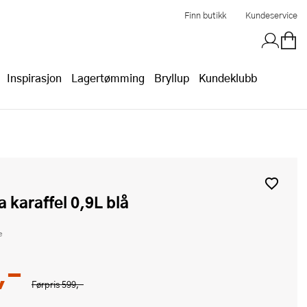
Finn butikk
Kundeservice
Inspirasjon
Lagertømming
Bryllup
Kundeklubb
ia karaffel 0,9L blå
e
,-
Førpris
599,-