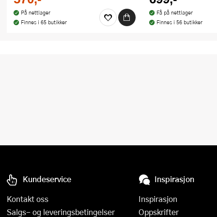
På nettlager
Få på nettlager
Finnes i 65 butikker
Finnes i 56 butikker
Kundeservice
Inspirasjon
Kontakt oss
Inspirasjon
Salgs- og leveringsbetingelser
Oppskrifter