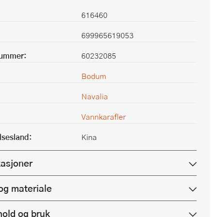
616460
699965619053
nummer:
60232085
Bodum
Navalia
Vannkarafler
lsesland:
Kina
kasjoner
og materiale
hold og bruk