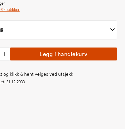
ger
i 69 butikker
lå
Legg i handlekurv
t og klikk & hent velges ved utsjekk
tt: 31.12.2033