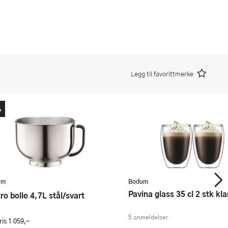
Legg til favorittmerke
%
um
Bodum
Pavina glass 35 cl 2 stk kla
stro bolle 4,7L stål/svart
5 anmeldelser
ris
1 059,-