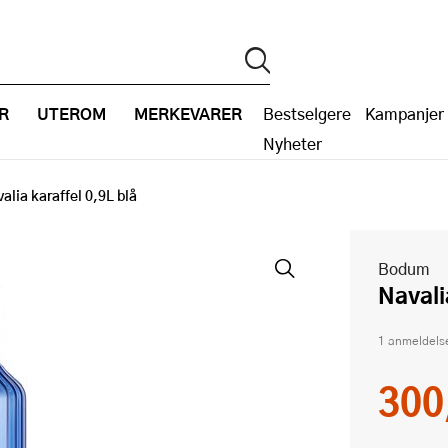
R
UTEROM
MERKEVARER
Bestselgere
Kampanjer
Nyheter
alia karaffel 0,9L blå
Bodum
Naval
1 anmeldels
300