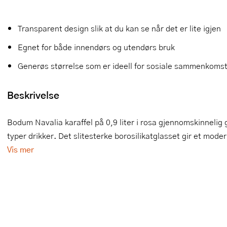
Slikkepotter
Melkeskummere
Morter
Vifter
Transparent design slik at du kan se når det er lite igjen
Springformer
Popcornmaskiner
Målebeger og måleskje
Egnet for både innendørs og utendørs bruk
Sprøyteposer og tipper
Riskoker
Nøtteknekkere
Generøs størrelse som er ideell for sosiale sammenkoms
Øvrig bakeutstyr
Sous vide
Oljeflaske og dressingflaske
Beskrivelse
Stavmiksere
Pastamaskiner
Bodum Navalia karaffel på 0,9 liter i rosa gjennomskinnelig gla
Steketakker
Perkulator
typer drikker. Det slitesterke borosilikatglasset gir et modern
Vis mer
Toastjern og bordgrill
Pizzahjul
Vaffeljern
Pizzaspader
Vakuumpakker
Pizzastein og pizzastål
Vannkokere
Potetmoser