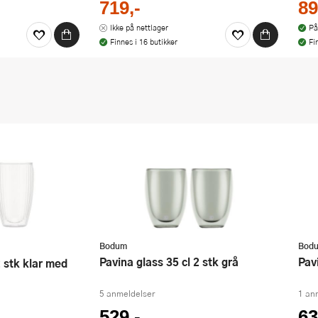
719,-
89
Ikke på nettlager
På
Finnes i 16 butikker
Fi
Bodum
Bod
Pavina glass 35 cl 2 stk grå
Pa
5 anmeldelser
1 an
529,-
63