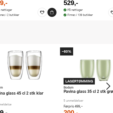
9,-
529,-
 nettlager
På nettlager
nnes i 2 butikker
Finnes i 139 butikker
-60%
LAGERTØMMING
um
Bodum
Pavina glass 35 cl 2 stk gr
vina glass 45 cl 2 stk klar
5 anmeldelser
meldelse
Førpris
499,-
9,-
200,-