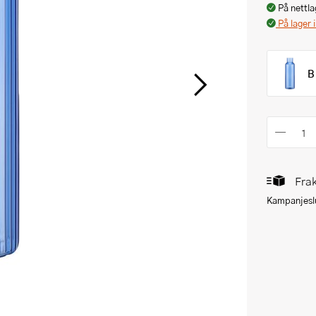
På nettla
På lager 
B
Frak
Kampanjeslu