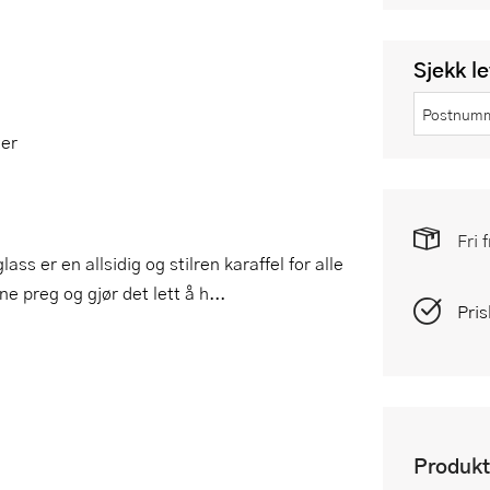
Sjekk l
ter
Fri 
ss er en allsidig og stilren karaffel for alle
e preg og gjør det lett å h...
Pris
Produkt