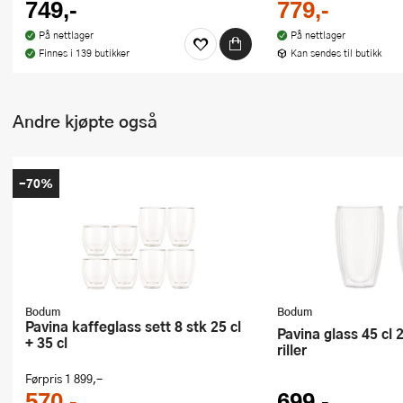
749,-
779,-
På nettlager
På nettlager
Finnes i 139 butikker
Kan sendes til butikk
Andre kjøpte også
-70%
Bodum
Bodum
Pavina kaffeglass sett 8 stk 25 cl
Pavina glass 45 cl 2 stk klar med
+ 35 cl
riller
Førpris
1 899,-
570,-
699,-