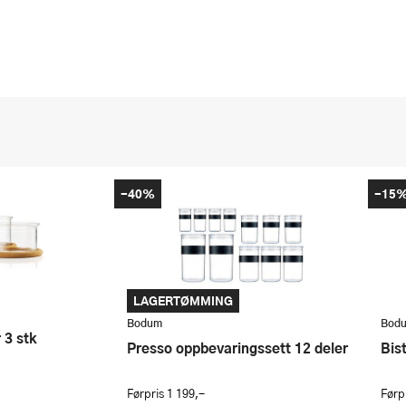
-40%
-15
LAGERTØMMING
Bodum
Bod
r 3 stk
Presso oppbevaringssett 12 deler
Bi
Førpris
1 199,-
Førp