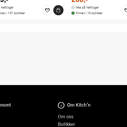
 nettlager
Ikke på nettlager
nnes i 137 butikker
Finnes i 15 butikker
iment
Om Kitch'n
Om oss
Butikker