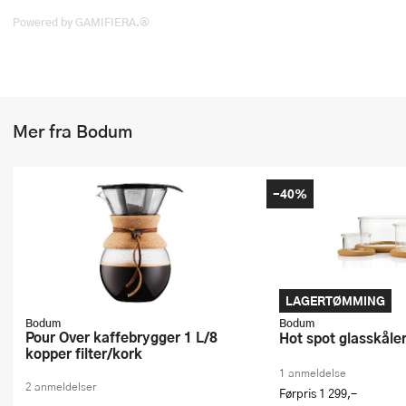
Powered by GAMIFIERA.®
Mer fra Bodum
-40%
LAGERTØMMING
Bodum
Bodum
Pour Over kaffebrygger 1 L/8
Hot spot glasskåle
kopper filter/kork
1 anmeldelse
2 anmeldelser
Førpris
1 299,-