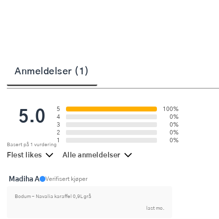
Stekepinsett
Stekespader
Steketermometer
Anmeldelser (1)
Tørkerullholder
Visper
5.0
5
100%
Øvrige kjøkkenredskaper
4
0%
3
0%
2
0%
1
0%
Basert på 1 vurdering
Flest likes
Alle anmeldelser
Madiha A
Verifisert kjøper
Bodum - Navalia karaffel 0,9L grå
last mo.