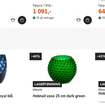
1 an
Førpris
1 819,-
Førp
1 091,-
64
Få på nettlager
Få
-40%
-43
LAGERTØMMING
LA
Klimchi
Klim
Ho
oyal blå
Hobnail vase 25 cm dark green
1 an