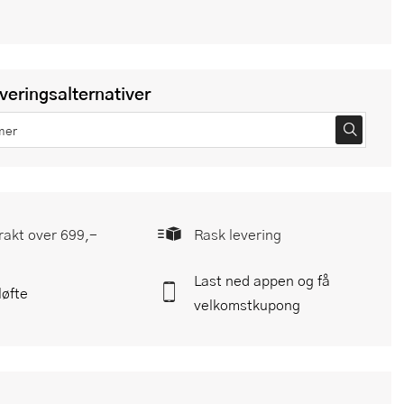
everingsalternativer
frakt over 699,-
Rask levering
Last ned appen og få
løfte
velkomstkupong