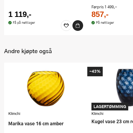
Førpris
1 499,-
1 119,-
857,-
Få på nettlager
På nettlager
Andre kjøpte også
-43%
LAGERTØMMING
Klimchi
Klimchi
Kugel vase 23 cm r
Marika vase 16 cm amber