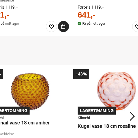
meldelse
ris
1 119,-
Førpris
1 119,-
1,-
641,-
 på nettlager
Få på nettlager
%
-43%
GERTØMMING
LAGERTØMMING
chi
Klimchi
bnail vase 18 cm amber
Kugel vase 18 cm rosaline
meldelse