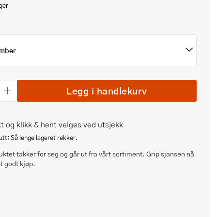
ger
mber
Legg i handlekurv
t og klikk & hent velges ved utsjekk
tt: Så lenge lageret rekker.
ktet takker for seg og går ut fra vårt sortiment. Grip sjansen nå
et godt kjøp.