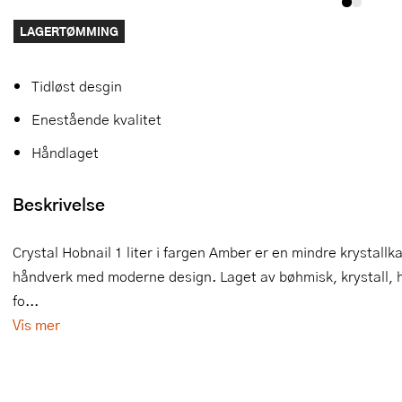
Slikkepotter
Melkeskummere
Morter
Vifter
LAGERTØMMING
Springformer
Popcornmaskiner
Målebeger og måleskje
Tidløst desgin
Sprøyteposer og tipper
Riskoker
Nøtteknekkere
Enestående kvalitet
Øvrig bakeutstyr
Sous vide
Oljeflaske og dressingflaske
Håndlaget
Stavmiksere
Pastamaskiner
Beskrivelse
Steketakker
Perkulator
Crystal Hobnail 1 liter i fargen Amber er en mindre krystall
Toastjern og bordgrill
Pizzahjul
håndverk med moderne design. Laget av bøhmisk, krystall,
fo...
Vaffeljern
Pizzaspader
Vis mer
Vakuumpakker
Pizzastein og pizzastål
Vannkokere
Potetmoser