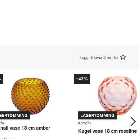
Legg til favorittmerke
%
-43%
GERTØMMING
LAGERTØMMING
chi
Klimchi
bnail vase 18 cm amber
Kugel vase 18 cm rosaline