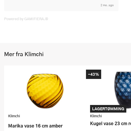
2 mo. ago
Powered by GAMIFIERA.®
Mer fra Klimchi
-43%
LAGERTØMMING
Klimchi
Klimchi
Kugel vase 23 cm r
Marika vase 16 cm amber