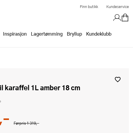
Finn butikk
Kundeservice
Inspirasjon
Lagertømming
Bryllup
Kundeklubb
il karaffel 1L amber 18 cm
e
,-
Førpris
1 319,-