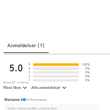
Stekepinsett
Stekespader
Steketermometer
Tørkerullholder
Anmeldelser (1)
Visper
Øvrige kjøkkenredskaper
5.0
5
100%
4
0%
3
0%
2
0%
1
0%
Basert på 1 vurdering
Flest likes
Alle anmeldelser
Marianne V
Verifisert kjøper
Klimchi - Hobnail karaffel 1L rosaline 18 cm