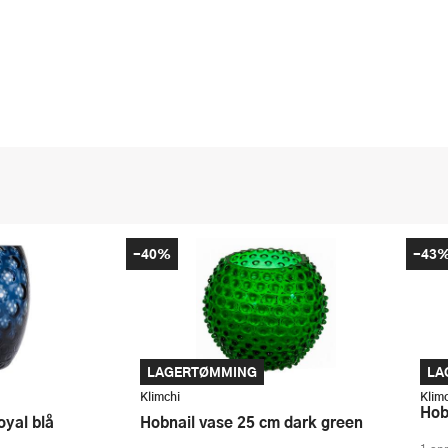
-40%
-43
LAGERTØMMING
LA
Klimchi
Klim
Ho
oyal blå
Hobnail vase 25 cm dark green