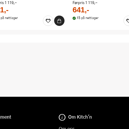
ris
1 119,-
Førpris
1 119,-
1,-
641,-
 på nettlager
Få på nettlager
iment
Om Kitch'n
Om oss