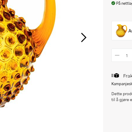
På nettla
A
Frak
Kampanjeslu
Dette produ
til å gjøre 