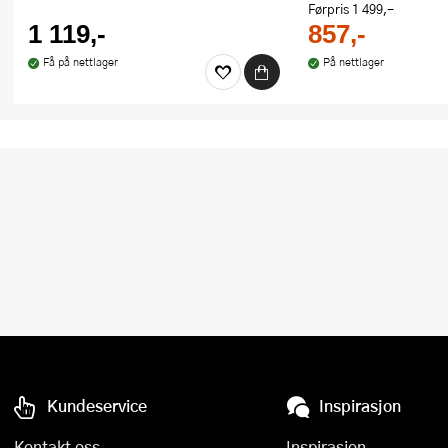
Førpris
1 499,-
1 119,-
857,-
Få på nettlager
På nettlager
Kundeservice
Inspirasjon
Kontakt oss
Inspirasjon