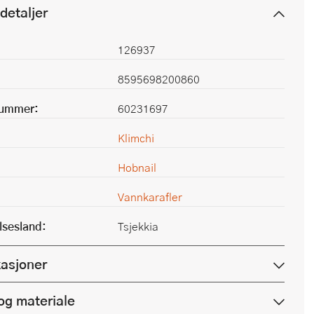
detaljer
126937
8595698200860
nummer:
60231697
Klimchi
Hobnail
Vannkarafler
lsesland:
Tsjekkia
kasjoner
og materiale