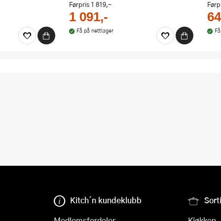
Førpris
1 819,-
Førp
1 091,-
64
Få på nettlager
Få
Kitch´n kundeklubb
Sort
Medlemsfordeler
Kjøkken