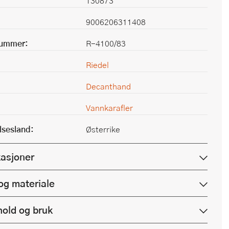
130873
9006206311408
nummer:
R-4100/83
Riedel
Decanthand
Vannkarafler
lsesland:
Østerrike
kasjoner
og materiale
hold og bruk