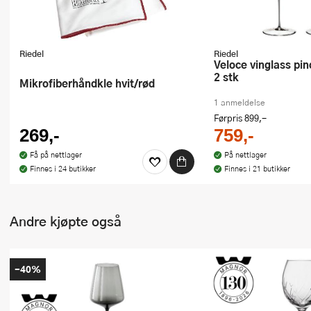
Riedel
Riedel
Veloce vinglass pinot noir/nebbiolo
2 stk
Mikrofiberhåndkle hvit/rød
1 anmeldelse
Førpris
899,-
269,-
759,-
Få på nettlager
På nettlager
Finnes i 24 butikker
Finnes i 21 butikker
Andre kjøpte også
-40%