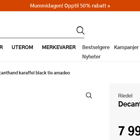
Mummidagen! Opptil 50% rabatt »
R
UTEROM
MERKEVARER
Bestselgere
Kampanjer
Nyheter
anthand karaffel black tie amadeo
Riedel
Decan
7 9