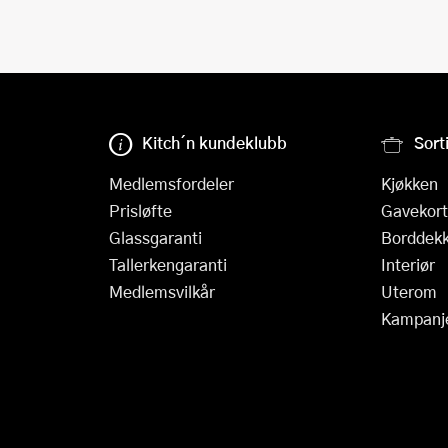
Kitch´n kundeklubb
Sort
Medlemsfordeler
Kjøkken
Prisløfte
Gavekort
Glassgaranti
Borddekk
Tallerkengaranti
Interiør
Medlemsvilkår
Uterom
Kampanj