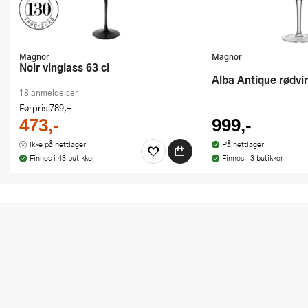
Magnor
Magnor
Noir vinglass 63 cl
Alba Antique rødvi
18 anmeldelser
Førpris
789,-
473,-
999,-
Ikke på nettlager
På nettlager
Finnes i 43 butikker
Finnes i 3 butikker