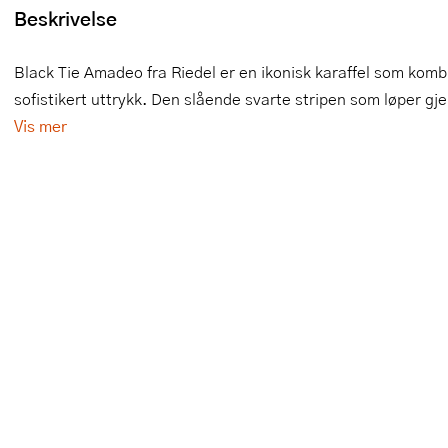
Beskrivelse
Slikkepotter
Melkeskummere
Morter
Vifter
Black Tie Amadeo fra Riedel er en ikonisk karaffel som komb
Springformer
Popcornmaskiner
Målebeger og måleskje
sofistikert uttrykk. Den slående svarte stripen som løper gje
Sprøyteposer og tipper
Riskoker
Nøtteknekkere
Vis mer
Øvrig bakeutstyr
Sous vide
Oljeflaske og dressingflaske
Stavmiksere
Pastamaskiner
Steketakker
Perkulator
Toastjern og bordgrill
Pizzahjul
Vaffeljern
Pizzaspader
Vakuumpakker
Pizzastein og pizzastål
Vannkokere
Potetmoser