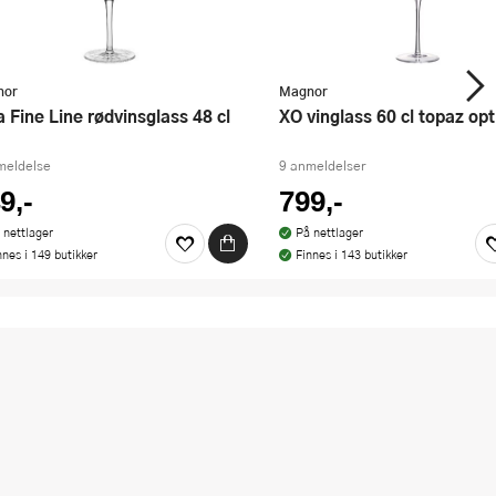
nor
Magnor
ba Fine Line rødvinsglass 48 cl
XO vinglass 60 cl topaz opt
meldelse
9 anmeldelser
9,-
799,-
 nettlager
På nettlager
nnes i 149 butikker
Finnes i 143 butikker