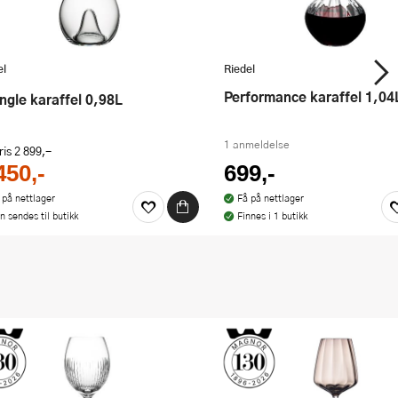
el
Riedel
Performance karaffel 1,04
single karaffel 0,98L
1 anmeldelse
ris
2 899,-
450,-
699,-
 på nettlager
Få på nettlager
n sendes til butikk
Finnes i 1 butikk