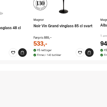
Magnor
Mag
Al
Noir Vin Grand vinglass 85 cl svart
nsglass 48 cl
1 an
Førpris
889,-
533,-
94
På nettlager
På
Finnes i 140 butikker
Fi