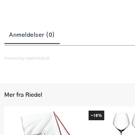
Stekepinsett
Stekespader
Steketermometer
Anmeldelser (0)
Tørkerullholder
Visper
Powered by GAMIFIERA.®
Øvrige kjøkkenredskaper
Mer fra Riedel
-16%