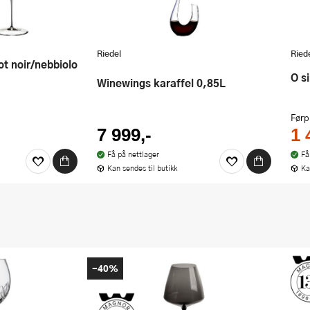
Riedel
Ried
O 
Winewings karaffel 0,85L
Førp
7 999,-
1 
Få på nettlager
Få
Kan sendes til butikk
Ka
-40%