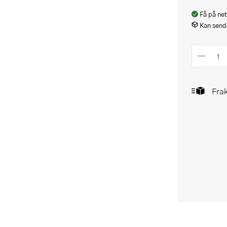
Få på net
Kan sende
Frak