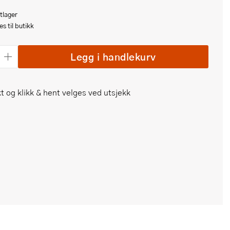
tlager
s til butikk
Legg i handlekurv
t og klikk & hent velges ved utsjekk