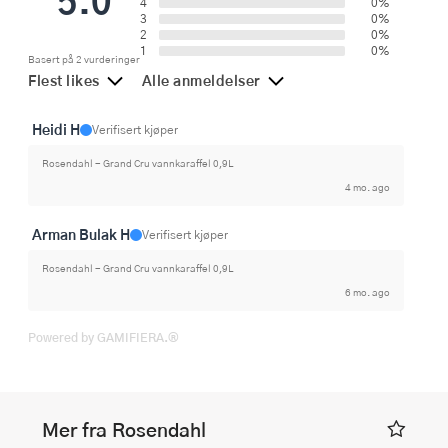
4
0%
3
0%
2
0%
1
0%
Basert på 2 vurderinger
Flest likes
Alle anmeldelser
Heidi H
Verifisert kjøper
Rosendahl - Grand Cru vannkaraffel 0,9L
4 mo. ago
Arman Bulak H
Verifisert kjøper
Rosendahl - Grand Cru vannkaraffel 0,9L
6 mo. ago
Powered by GAMIFIERA.®
Mer fra Rosendahl