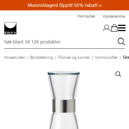
Mummidagen! Opptil 50% rabatt »
Hopp til hovedinnholdet
Finn butikk
Kundeservice
Gra
Hovedsiden
Borddekking
Flasker og kanner
Vannkarafler