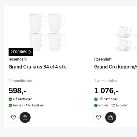
2 FOR 50%
Dette produktet er inkludert i vår
kampanje. Benytt deg av rabatten i dag!
Rosendahl
Rosendahl
Grand Cru krus 34 cl 4 stk
Grand Cru kopp m/s
5 anmeldelser
1 anmeldelse
598,-
1 076,-
På nettlager
På nettlager
Finnes i 146 butikker
Finnes i 22 butikker