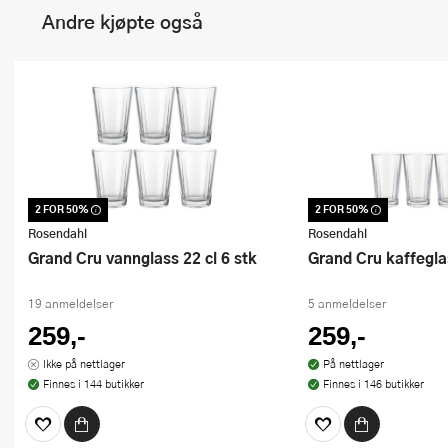
Andre kjøpte også
2 FOR 50%
2 FOR 50%
Dette produktet er inkludert i vår
Dette produktet er inkl
kampanje. Benytt deg av rabatten i dag!
kampanje. Benytt deg a
Rosendahl
Rosendahl
Grand Cru vannglass 22 cl 6 stk
Grand Cru kaffegla
19 anmeldelser
5 anmeldelser
259,-
259,-
Ikke på nettlager
På nettlager
Finnes i 144 butikker
Finnes i 146 butikker