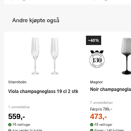
Andre kjøpte også
-40%
Stiernholm
Magnor
Noir champagnegla
Viola champagneglass 19 cl 2 stk
7 anmeldelser
1 anmeldelse
Førpris
789,-
559,-
473,-
På nettlager
På nettlager
Kan sendes til butikk
Finnes i 148 butikker