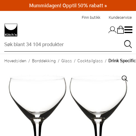
Mummidagen! Opptil 50% rabatt »
Hopp til hovedinnholdet
Finn butikk
Kundeservice
Drink Specific
Hovedsiden
Borddekking
Glass
Cocktailglass