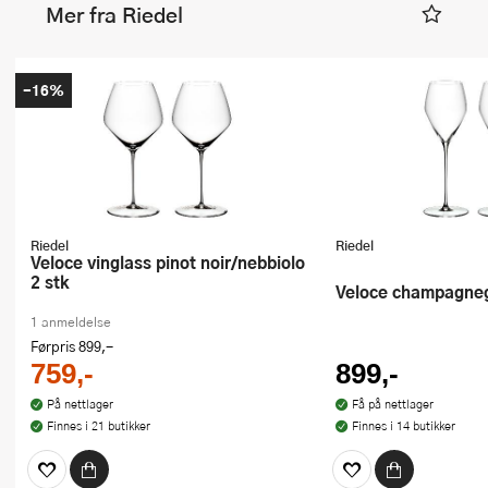
Mer fra Riedel
-16%
Riedel
Riedel
Veloce vinglass pinot noir/nebbiolo
2 stk
Veloce champagneg
1 anmeldelse
Førpris
899,-
759,-
899,-
På nettlager
Få på nettlager
Finnes i 21 butikker
Finnes i 14 butikker