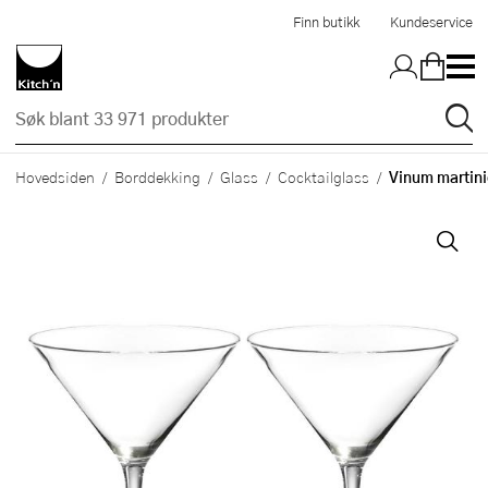
Hopp til hovedinnholdet
Finn butikk
Kundeservice
Vinum martini
Hovedsiden
Borddekking
Glass
Cocktailglass