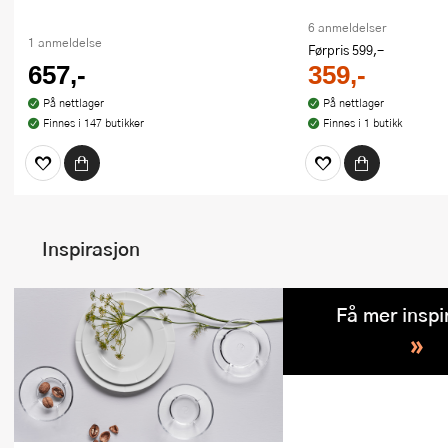
6 anmeldelser
1 anmeldelse
Førpris
599,-
657,-
359,-
På nettlager
På nettlager
Finnes i 147 butikker
Finnes i 1 butikk
Inspirasjon
Få mer inspi
»