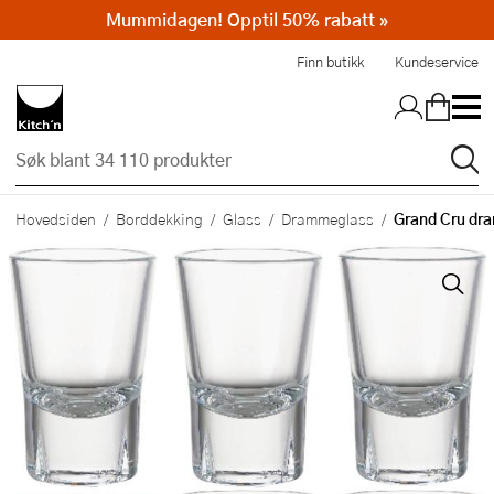
Mummidagen! Opptil 50% rabatt »
Hopp til hovedinnholdet
Finn butikk
Kundeservice
Grand Cru dra
Hovedsiden
Borddekking
Glass
Drammeglass