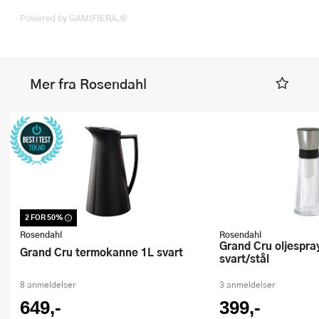
Powered by GAMIFIERA.®
Mer fra Rosendahl
2 FOR 50%
Dette produktet er inkludert i vår
kampanje. Benytt deg av rabatten i dag!
Rosendahl
Rosendahl
Grand Cru oljespray 14 cl 20 cm
Grand Cru termokanne 1L svart
svart/stål
8 anmeldelser
3 anmeldelser
649,-
399,-