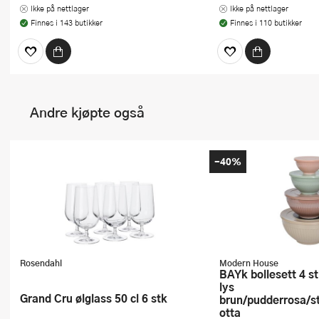
Ikke på nettlager
Ikke på nettlager
Finnes i 143 butikker
Finnes i 110 butikker
Andre kjøpte også
-40%
Rosendahl
Modern House
bAYk bollesett 4 stk 0,2/0,5/1/2L
lys
Grand Cru ølglass 50 cl 6 stk
brun/pudderrosa/s
otta