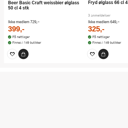
Fryd ølglass 66 cl 4
Beer Basic Craft weissbier ølglass
50 cl 4 stk
3 anmeldelser
Ikke medlem
729,-
Ikke medlem
649,-
399,-
325,-
På nettlager
På nettlager
Finnes i 149 butikker
Finnes i 149 butikker