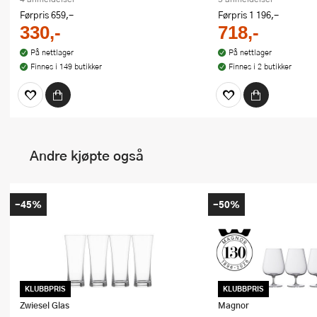
Førpris
659,-
Førpris
1 196,-
330,-
718,-
På nettlager
På nettlager
Finnes i 149 butikker
Finnes i 2 butikker
Andre kjøpte også
-45%
-50%
KLUBBPRIS
KLUBBPRIS
Zwiesel Glas
Magnor