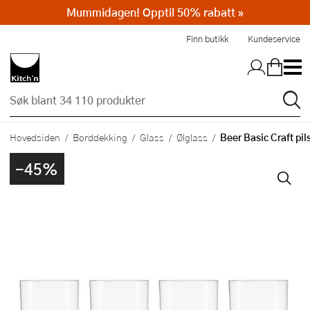
Mummidagen! Opptil 50% rabatt »
Hopp til hovedinnholdet
Finn butikk
Kundeservice
Beer Basic Craft pils
Hovedsiden
Borddekking
Glass
Ølglass
-45%