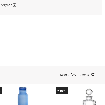
andøren
Legg til favorittmerke
%
-40%