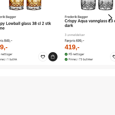
erik Bagger
Frederik Bagger
Crispy Aqua vannglass 23 cl 2 stk
dark
ine
3 anmeldelser
ris
849,-
Førpris
699,-
9,-
419,-
 nettlager
På nettlager
nnes i 1 butikk
Finnes i 73 butikker