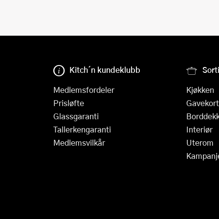
Kitch´n kundeklubb
Sort
Medlemsfordeler
Kjøkken
Prisløfte
Gavekort
Glassgaranti
Borddekk
Tallerkengaranti
Interiør
Medlemsvilkår
Uterom
Kampanj