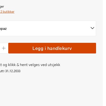
ger
i 2 butikker
opaz
Legg i handlekurv
t og klikk & hent velges ved utsjekk
tt: 31.12.2033