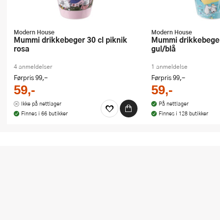
Modern House
Modern House
Mummi drikkebeger 30 cl piknik
Mummi drikkebeger 30 cl i skogen
rosa
gul/blå
4 anmeldelser
1 anmeldelse
Førpris
99,-
Førpris
99,-
59,-
59,-
Ikke på nettlager
På nettlager
Finnes i 66 butikker
Finnes i 128 butikker