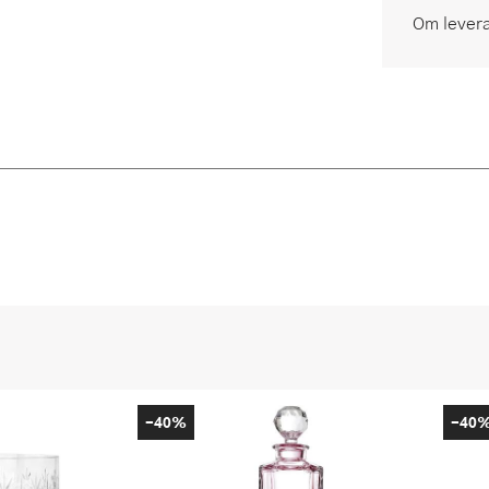
Om lever
-40%
-40