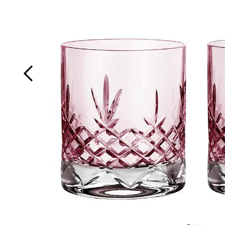
Kjøkkentekstil
Serveringstilbehør
Klokker
Kakepynt
Støpejernsgryter
Isbitmaskin
Magnetlist
Isbitformer og isformer
Smakstilsetninger og essenser
Smørboks
Salatbestikk
Sugerør
Serveringsfat
Tonic
Rettetang
Kalendere og notatbøker
Tilbehør til pizzaovn
Kjøkkenutstyr
Servisedeler
Lys og lysestaker
Kakepynt - spiselig
Støpejernspanner
Iskremmaskiner
Slaktekniv
Isskjeer
Snacks
Stativ
Sausøser
Sukkerskål
Serveringsskåler
Vinkarafler
Såpedispenser
Kjæledyr
Mat og drikke
Vin- og barutstyr
Rengjøring
Kakering
Trykkokere
Juicemaskiner
Soppkniv
Kaffe- og teutstyr
Te
Øvrig oppbevaring
Serveringsbestikk
Servisesett
Vinkjøler og champagnekjøler
Såper
Knagger og oppbevaring
Oppbevaring
Tekstil
Kaketine
Vannkjeler
Kaffekvern
Universalkniv
Kaffebrygger
Tilbehør
Skalldyrbestikk
Skåler og boller
Vinstopper og helletut
Såpeskåler
Lommebøker og kortholdere
Tepper
Kjevler
Wokpanner
Kaffemaskiner
Kjøkkentimer
Smørkniver
Tallerkener
Whiskykarafler
Tannbørsteholder
Lommekniv
Vaser og potter
Langpanner
Kaffetrakter
Kjøkkenvekt
Spisepinner
Terriner
Toalettbørster
Luftfuktere
Muffinsformer
Kapselmaskiner
Kjøtthammer
Spiseskjeer
Varmebørste
Småmøbler
Paiformer
Kjøkkenmaskiner
Krydderkvern
Teskjeer
Spill og aktiviteter
Pepperkakeformer
Krumkakejern
Mandolinjern
Til hjemmet
Sikt
Kullsyremaskiner
Minihakker
Treningsutstyr