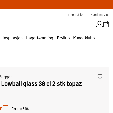
Finn butikk
Kundeservice
Inspirasjon
Lagertømming
Bryllup
Kundeklubb
 Bagger
y Lowball glass 38 cl 2 stk topaz
,-
Førpris
849,-