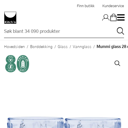
Hopp til hovedinnholdet
Finn butikk
Kundeservice
Mummi glass 28 c
Hovedsiden
Borddekking
Glass
Vannglass