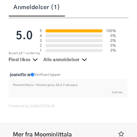
Anmeldelser (1)
5.0
5
100%
4
0%
3
0%
2
0%
1
0%
Basert på 1 vurdering
Flest likes
Alle anmeldelser
jeanette w
Verifisert kjøper
MoominIittala - Mummi glass 28 cl 2 stk aqua
last mo.
Powered by GAMIFIERA.®
Mer fra MoominIittala