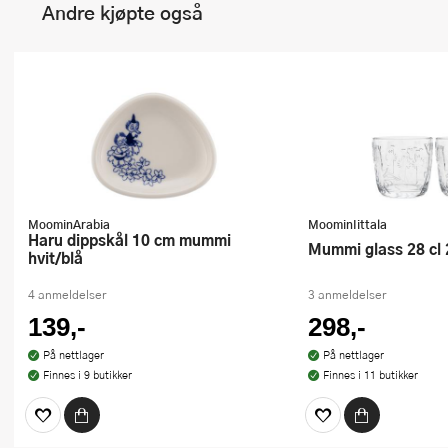
Andre kjøpte også
MoominArabia
MoominIittala
Haru dippskål 10 cm mummi
Mummi glass 28 cl 
hvit/blå
4 anmeldelser
3 anmeldelser
139,-
298,-
På nettlager
På nettlager
Finnes i 9 butikker
Finnes i 11 butikker