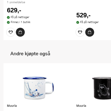
1 anmeldelse
629,-
529,-
Få på nettlager
Finnes i 1 butikk
Få på nettlager
Andre kjøpte også
Muurla
Muurla