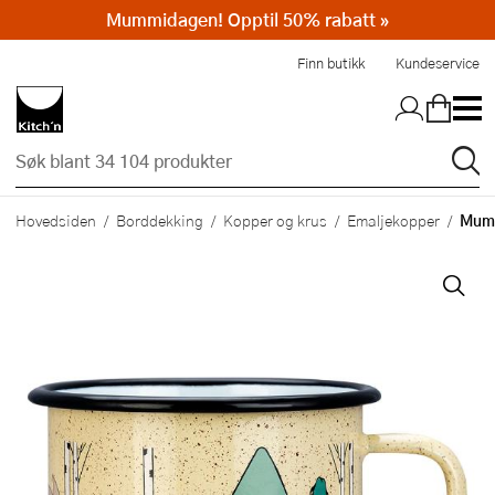
Mummidagen! Opptil 50% rabatt »
Hopp til hovedinnholdet
Finn butikk
Kundeservice
Mumm
Hovedsiden
Borddekking
Kopper og krus
Emaljekopper