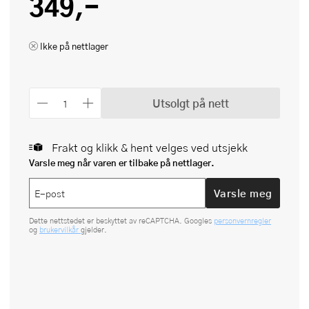
349,-
Ikke på nettlager
Utsolgt på nett
Frakt og klikk & hent velges ved utsjekk
Varsle meg når varen er tilbake på nettlager.
Varsle meg
Dette nettstedet er beskyttet av reCAPTCHA. Googles
personvernregler
og
brukervilkår
gjelder.