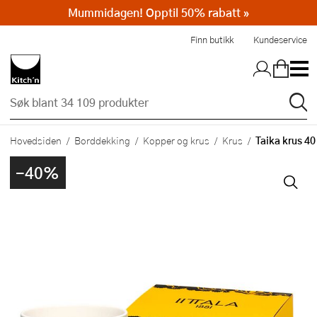
Mummidagen! Opptil 50% rabatt »
Hopp til hovedinnholdet
Finn butikk
Kundeservice
Taika krus 40
Hovedsiden
Borddekking
Kopper og krus
Krus
-40%