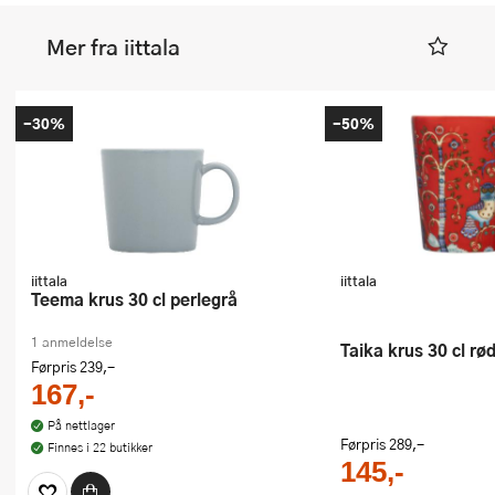
Mer fra iittala
-30%
-50%
iittala
iittala
Teema krus 30 cl perlegrå
1 anmeldelse
Taika krus 30 cl rø
Førpris
239,-
167,-
På nettlager
Førpris
289,-
Finnes i 22 butikker
145,-