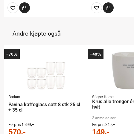
Andre kjøpte også
-70%
-40%
Bodum
Sögne Home
Krus alle trenger én som deg 30 cl
Pavina kaffeglass sett 8 stk 25 cl
hvit
+ 35 cl
2 anmeldelser
Førpris
1 899,-
Førpris
249,-
570,-
149,-