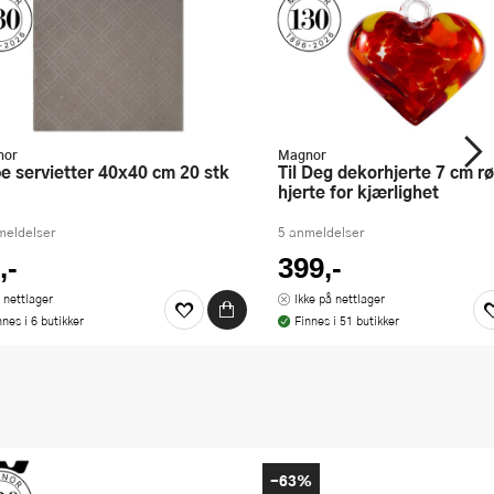
nor
Magnor
Til Deg dekorhjerte 7 cm rød Et
hjerte for kjærlighet
meldelser
5 anmeldelser
,-
399,-
 nettlager
Ikke på nettlager
nnes i 6 butikker
Finnes i 51 butikker
-63%