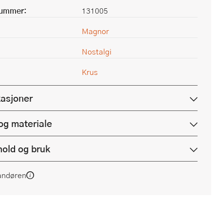
nummer:
131005
Magnor
Nostalgi
Krus
kasjoner
og materiale
hold og bruk
andøren