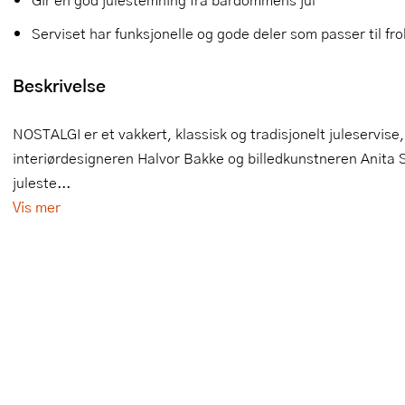
Slikkepotter
Melkeskummere
Morter
Vifter
Serviset har funksjonelle og gode deler som passer til fr
Springformer
Popcornmaskiner
Målebeger og måleskje
Beskrivelse
Sprøyteposer og tipper
Riskoker
Nøtteknekkere
NOSTALGI er et vakkert, klassisk og tradisjonelt juleservis
Øvrig bakeutstyr
Sous vide
Oljeflaske og dressingflaske
interiørdesigneren Halvor Bakke og billedkunstneren Anita 
juleste...
Stavmiksere
Pastamaskiner
Vis mer
Steketakker
Perkulator
Toastjern og bordgrill
Pizzahjul
Vaffeljern
Pizzaspader
Vakuumpakker
Pizzastein og pizzastål
Vannkokere
Potetmoser