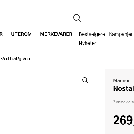
R
UTEROM
MERKEVARER
Bestselgere
Kampanjer
Nyheter
 35 cl hvit/grønn
Magnor
Nosta
3 anmeldels
269