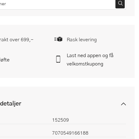
frakt over 699,-
Rask levering
Last ned appen og få
løfte
velkomstkupong
detaljer
152509
7070549166188