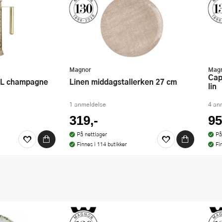
Magnor
Mag
Cape servietter 40x40 cm 20 stk
 1L champagne
Linen middagstallerken 27 cm
lin
1 anmeldelse
4 an
319,-
95
På nettlager
På
Finnes i 114 butikker
Fi