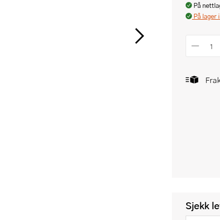
På nettla
På lager 
Frak
Sjekk l