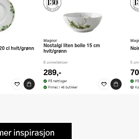
Magnor
Mag
Nostalgi liten bolle 15 cm
 20 cl hvit/grønn
No
hvit/grønn
8 anmeldelser
5 an
289,-
70
På nettlager
På
Finnes i 46 butikker
Ka
mer inspirasjon