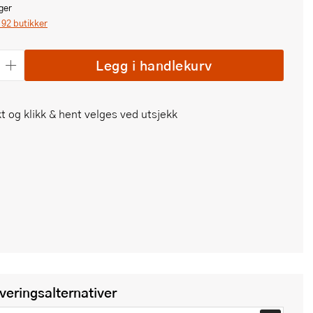
ger
i 92 butikker
Legg i handlekurv
t og klikk & hent velges ved utsjekk
everingsalternativer