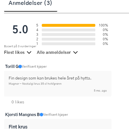
Anmeldelser (3)
Stekepinsett
Stekespader
5.0
5
100%
Steketermometer
4
0%
3
0%
2
0%
Tørkerullholder
1
0%
Basert på 3 vurderinger
Flest likes
Alle anmeldelser
Visper
Torill G
Verifisert kjøper
Øvrige kjøkkenredskaper
Fin design som kan brukes hele året på hytta.
Magnor - Nostalgi krus 35 cl hvit/grønn
5 mo. ago
0 likes
Kjersti Mangnes B
Verifisert kjøper
Fint krus