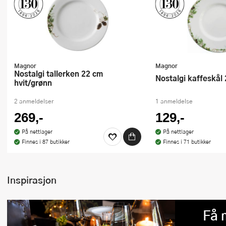
Magnor
Magnor
Nostalgi tallerken 22 cm
Nostalgi kaffeskål
hvit/grønn
2 anmeldelser
1 anmeldelse
269,-
129,-
På nettlager
På nettlager
Finnes i 87 butikker
Finnes i 71 butikker
Inspirasjon
Få 