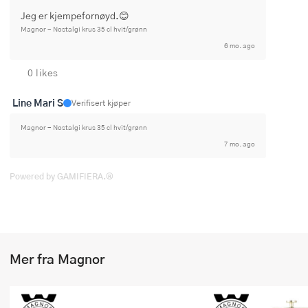
Jeg er kjempefornøyd.😊
Magnor - Nostalgi krus 35 cl hvit/grønn
6 mo. ago
0 likes
Line Mari S
Verifisert kjøper
Magnor - Nostalgi krus 35 cl hvit/grønn
7 mo. ago
Powered by GAMIFIERA.®
Mer fra Magnor