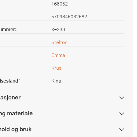
168052
5709846032682
nummer:
X-233
Stelton
Emma
Krus
lsesland:
Kina
kasjoner
og materiale
hold og bruk