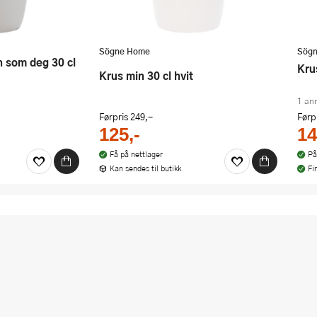
Sögne Home
Sög
Kr
Krus min 30 cl hvit
1 an
Førpris
249,-
Førp
125,-
14
Få på nettlager
På
Kan sendes til butikk
Fi