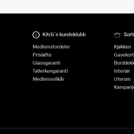
Kitch´n kundeklubb
Sort
Medlemsfordeler
Kjøkken
Prisløfte
Gavekort
Glassgaranti
Borddekk
Tallerkengaranti
Interiør
Medlemsvilkår
Uterom
Kampanj