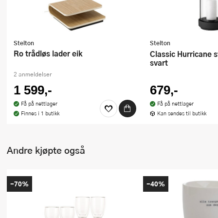
Stelton
Stelton
Ro trådløs lader eik
Classic Hurricane stor lyslykt
svart
2 anmeldelser
1 599,-
679,-
Få på nettlager
Få på nettlager
Finnes i 1 butikk
Kan sendes til butikk
Andre kjøpte også
-70%
-40%