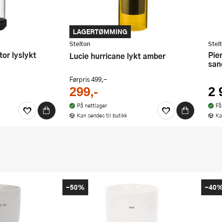
LAGERTØMMING
Stelton
Stel
Pier bærbar LED lampe 33,5 cm
Lucie hurricane lykt amber
san
Førpris
499,-
299,-
2 
På nettlager
Få
Kan sendes til butikk
Ka
-50%
-40