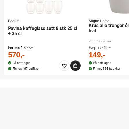
Bodum
Sögne Home
Krus alle trenger én som deg 30 cl
Pavina kaffeglass sett 8 stk 25 cl
hvit
+ 35 cl
2 anmeldelser
Førpris
1 899,-
Førpris
249,-
570,-
149,-
På nettlager
På nettlager
Finnes i 67 butikker
Finnes i 98 butikker