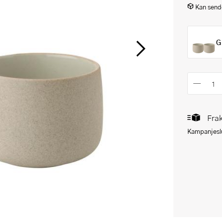
Kan sende
G
Frak
Kampanjeslu