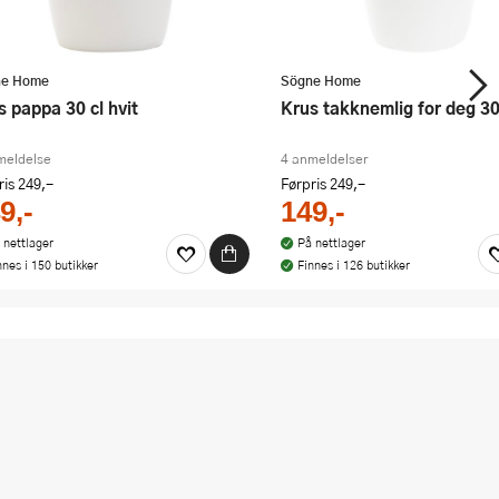
ne Home
Sögne Home
us pappa 30 cl hvit
Krus takknemlig for deg 30
meldelse
4 anmeldelser
ris
249,-
Førpris
249,-
9,-
149,-
 nettlager
På nettlager
nnes i 150 butikker
Finnes i 126 butikker