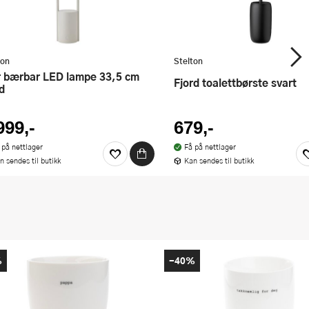
ton
Stelton
Fjord toalettbørste svart
d
999,-
679,-
 på nettlager
Få på nettlager
n sendes til butikk
Kan sendes til butikk
%
-40%