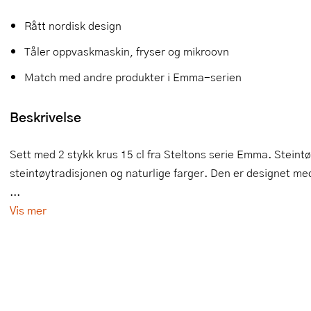
Slikkepotter
Melkeskummere
Morter
Vifter
Rått nordisk design
Tåler oppvaskmaskin, fryser og mikroovn
Springformer
Popcornmaskiner
Målebeger og måleskje
Match med andre produkter i Emma-serien
Sprøyteposer og tipper
Riskoker
Nøtteknekkere
Beskrivelse
Øvrig bakeutstyr
Sous vide
Oljeflaske og dressingflaske
Stavmiksere
Pastamaskiner
Sett med 2 stykk krus 15 cl fra Steltons serie Emma. Steint
steintøytradisjonen og naturlige farger. Den er designet med
Steketakker
Perkulator
...
Toastjern og bordgrill
Pizzahjul
Vis mer
Vaffeljern
Pizzaspader
Vakuumpakker
Pizzastein og pizzastål
Vannkokere
Potetmoser