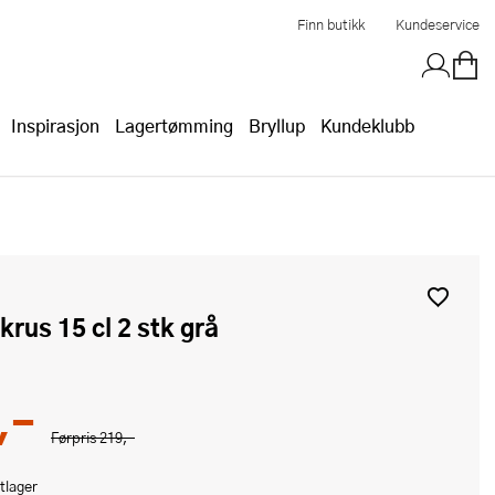
Finn butikk
Kundeservice
Inspirasjon
Lagertømming
Bryllup
Kundeklubb
krus 15 cl 2 stk grå
,-
Førpris
219,-
tlager