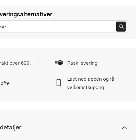
everingsalternativer
frakt over 699,-
Rask levering
Last ned appen og få
løfte
velkomstkupong
detaljer