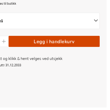
s til butikk
rå
Legg i handlekurv
t og klikk & hent velges ved utsjekk
tt: 31.12.2033