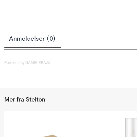
Stekepinsett
Stekespader
Steketermometer
Anmeldelser (0)
Tørkerullholder
Visper
Powered by GAMIFIERA.®
Øvrige kjøkkenredskaper
Mer fra Stelton