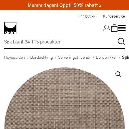
Mummidagen! Opptil 50% rabatt »
Hopp til hovedinnholdet
Finn butikk
Kundeservice
Spi
Hovedsiden
Borddekking
Serveringstilbehør
Bordbrikker