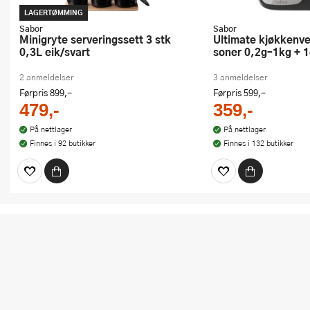
LAGERTØMMING
Sabor
Sabor
Minigryte serveringssett 3 stk
Ultimate kjøkkenvekt med to
0,3L eik/svart
soner 0,2g–1kg + 
2 anmeldelser
3 anmeldelser
Førpris
899,-
Førpris
599,-
479,-
359,-
På nettlager
På nettlager
Finnes i 92 butikker
Finnes i 132 butikker