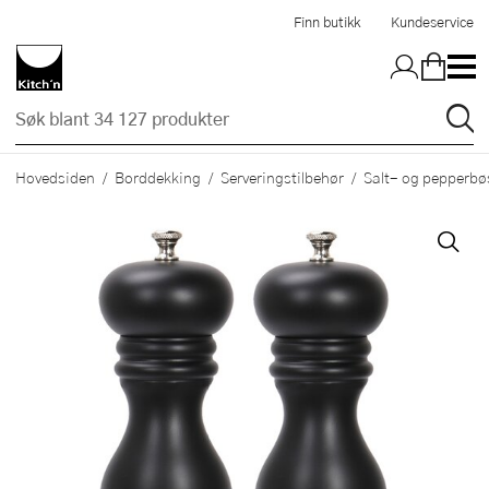
Hopp til hovedinnholdet
Finn butikk
Kundeservice
Hovedsiden
Borddekking
Serveringstilbehør
Salt- og pepperbø