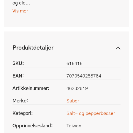
og ele...
Vis mer
Produktdetaljer
SKU:
616416
EAN:
7070549258784
Artikkelnummer:
46232819
Merke:
Sabor
Kategori:
Salt- og pepperbøsser
Opprinnelsesland:
Taiwan