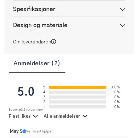
Spesifikasjoner
Design og materiale
Om leverandøren
Anmeldelser (2)
5.0
5
100%
4
0%
3
0%
2
0%
1
0%
Basert på 2 vurderinger
Flest likes
Alle anmeldelser
May S
Verifisert kjøper