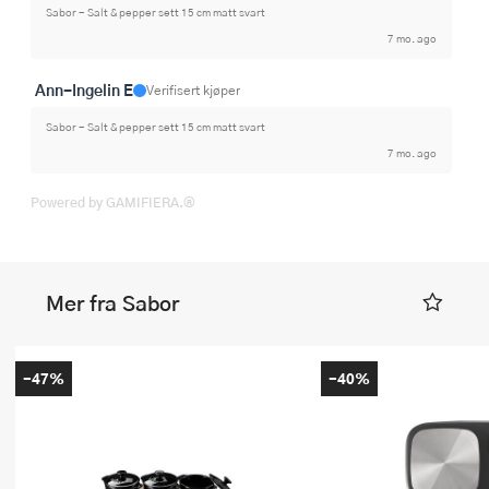
Sabor - Salt & pepper sett 15 cm matt svart
7 mo. ago
Ann-Ingelin E
Verifisert kjøper
Sabor - Salt & pepper sett 15 cm matt svart
7 mo. ago
Powered by GAMIFIERA.®
Mer fra Sabor
-47%
-40%