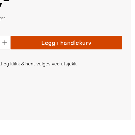
,-
ger
Legg i handlekurv
t og klikk & hent velges ved utsjekk