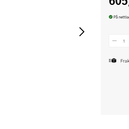
605
På nettla
Frak