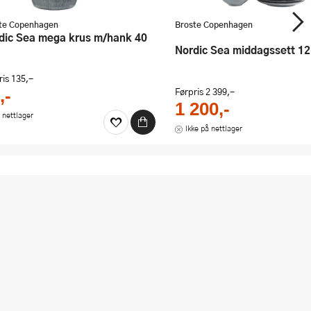
te Copenhagen
Broste Copenhagen
Nordic Sea middagssett 12
ris
135,-
Førpris
2 399,-
,-
1 200,-
 nettlager
Ikke på nettlager