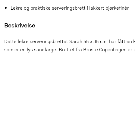
Lekre og praktiske serveringsbrett i lakkert bjørkefinér
Slikkepotter
Melkeskummere
Morter
Vifter
Springformer
Popcornmaskiner
Målebeger og måleskje
Beskrivelse
Sprøyteposer og tipper
Riskoker
Nøtteknekkere
Dette lekre serveringsbrettet Sarah 55 x 35 cm, har fått en k
som er en lys sandfarge. Brettet fra Broste Copenhagen er utf
Øvrig bakeutstyr
Sous vide
Oljeflaske og dressingflaske
Stavmiksere
Pastamaskiner
Steketakker
Perkulator
Toastjern og bordgrill
Pizzahjul
Vaffeljern
Pizzaspader
Vakuumpakker
Pizzastein og pizzastål
Vannkokere
Potetmoser