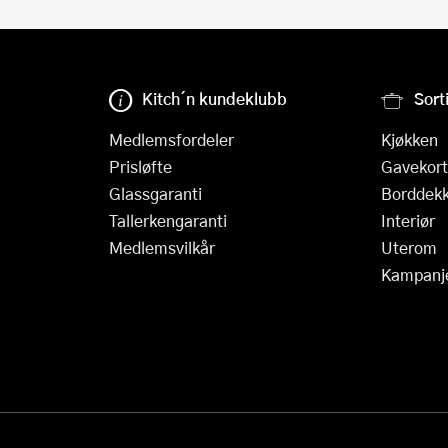
Kitch´n kundeklubb
Sort
Medlemsfordeler
Kjøkken
Prisløfte
Gavekort
Glassgaranti
Borddekk
Tallerkengaranti
Interiør
Medlemsvilkår
Uterom
Kampanj