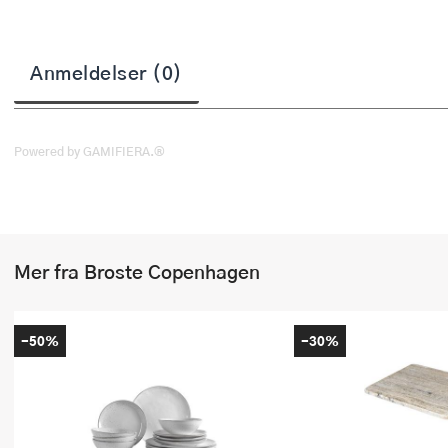
Stekepinsett
Stekespader
Anmeldelser (0)
Steketermometer
Tørkerullholder
Powered by GAMIFIERA.®
Visper
Øvrige kjøkkenredskaper
Mer fra Broste Copenhagen
-50%
-30%