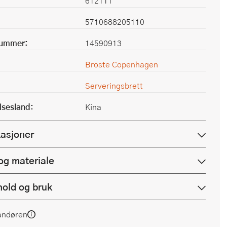
612111
5710688205110
nummer:
14590913
Broste Copenhagen
Serveringsbrett
lsesland:
Kina
kasjoner
og materiale
hold og bruk
andøren