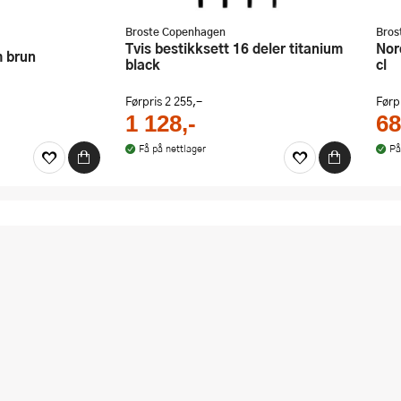
Broste Copenhagen
Bros
Tvis bestikksett 16 deler titanium
Nordic Sea mega krus m/hank 40
m brun
black
cl
Førpris
2 255,-
Førp
1 128,-
68
Få på nettlager
På