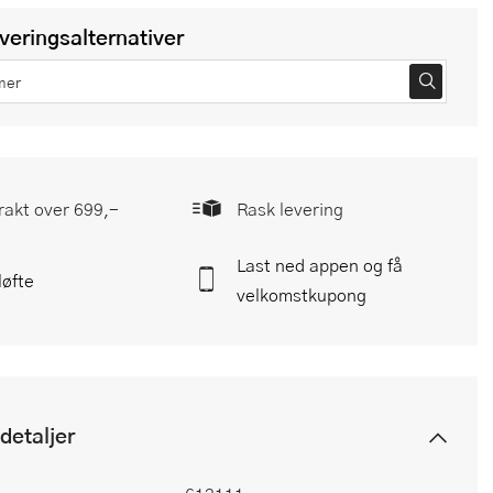
everingsalternativer
frakt over 699,-
Rask levering
Last ned appen og få
løfte
velkomstkupong
detaljer