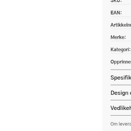
SKU:
EAN:
Artikkel
Merke:
Kategori:
Opprinne
Spesifi
Design 
Vedlike
Om lever