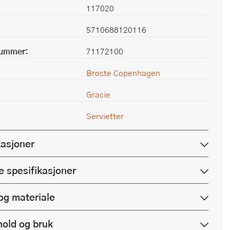
117020
5710688120116
nummer:
71172100
Broste Copenhagen
Gracie
Servietter
kasjoner
e spesifikasjoner
og materiale
hold og bruk