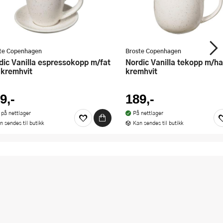
te Copenhagen
Broste Copenhagen
Nordic Vanilla tekopp m/hank 40 cl
l kremhvit
kremhvit
9,-
189,-
 på nettlager
På nettlager
n sendes til butikk
Kan sendes til butikk