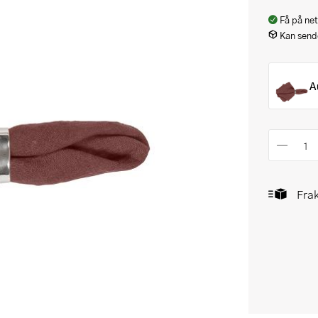
Få på net
Kan sende
A
Frak