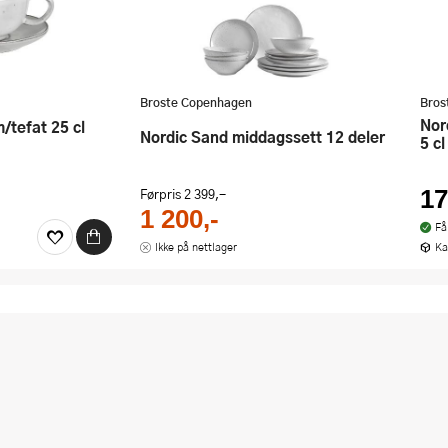
Broste Copenhagen
Bros
Nordic Vanilla espressokopp m/fat
/tefat 25 cl
Nordic Sand middagssett 12 deler
5 c
Førpris
2 399,-
17
1 200,-
Få
Ikke på nettlager
Ka