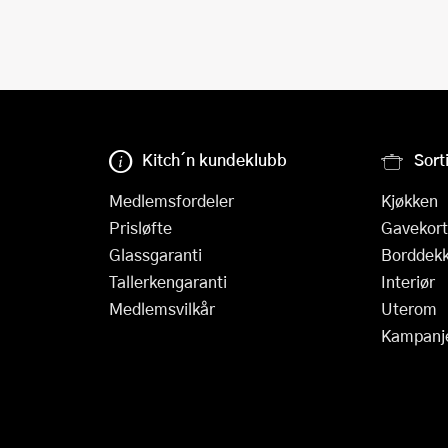
Kitch´n kundeklubb
Sort
Medlemsfordeler
Kjøkken
Prisløfte
Gavekort
Glassgaranti
Borddekk
Tallerkengaranti
Interiør
Medlemsvilkår
Uterom
Kampanj