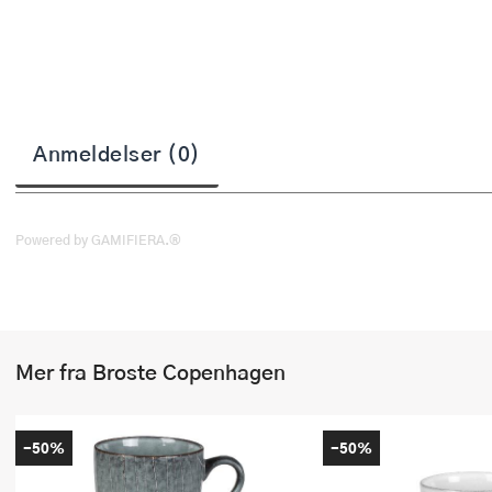
Stekepinsett
Stekespader
Steketermometer
Anmeldelser (0)
Tørkerullholder
Visper
Powered by GAMIFIERA.®
Øvrige kjøkkenredskaper
Mer fra Broste Copenhagen
-50%
-50%