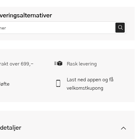
everingsalternativer
frakt over 699,-
Rask levering
Last ned appen og få
løfte
velkomstkupong
detaljer