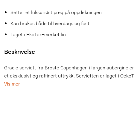
Slikkepotter
Melkeskummere
Morter
Vifter
Setter et luksuriøst preg på oppdekningen
Springformer
Popcornmaskiner
Målebeger og måleskje
Kan brukes både til hverdags og fest
Laget i EkoTex-merket lin
Sprøyteposer og tipper
Riskoker
Nøtteknekkere
Øvrig bakeutstyr
Sous vide
Oljeflaske og dressingflaske
Beskrivelse
Stavmiksere
Pastamaskiner
Gracie serviett fra Broste Copenhagen i fargen aubergine er
et eksklusivt og raffinert uttrykk. Servietten er laget i Oeko
Steketakker
Perkulator
Vis mer
Toastjern og bordgrill
Pizzahjul
Vaffeljern
Pizzaspader
Vakuumpakker
Pizzastein og pizzastål
Vannkokere
Potetmoser