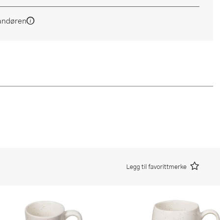
andøren
Legg til favorittmerke