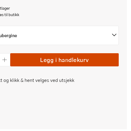
tlager
s til butikk
ubergine
Legg i handlekurv
t og klikk & hent velges ved utsjekk