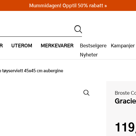
Mummidagen! Opptil 50% rabatt »
R
UTEROM
MERKEVARER
Bestselgere
Kampanjer
Nyheter
e tøyserviett 45x45 cm aubergine
Broste C
Grac
119