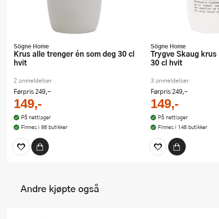
Sögne Home
Sögne Home
Krus alle trenger én som deg 30 cl
Trygve Skaug krus hjemmekamp
hvit
30 cl hvit
2 anmeldelser
3 anmeldelser
Førpris
249,-
Førpris
249,-
149,-
149,-
På nettlager
På nettlager
Finnes i 98 butikker
Finnes i 148 butikker
Andre kjøpte også