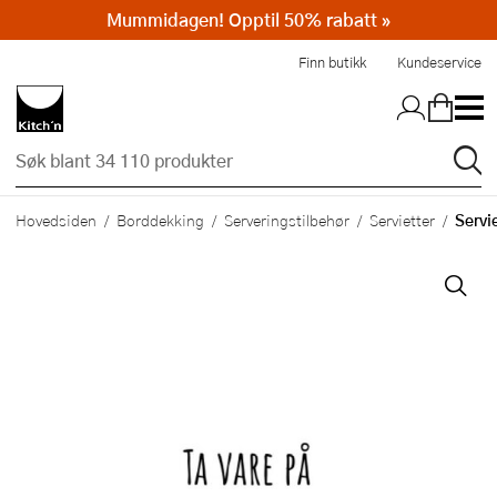
Mummidagen! Opptil 50% rabatt »
Hopp til hovedinnholdet
Finn butikk
Kundeservice
Servi
Hovedsiden
Borddekking
Serveringstilbehør
Servietter