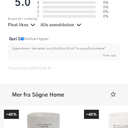
5.0
4
0%
3
0%
2
0%
1
0%
Basert på 1 vurdering
Flest likes
Alle anmeldelser
Guri S
Verifisert kjøper
Sögne Home - Servietter lunsj 33x33 cm 20 stk "ta vare på minuttene"
5 mo. ago
Powered by GAMIFIERA.®
Mer fra Sögne Home
-40%
-40%