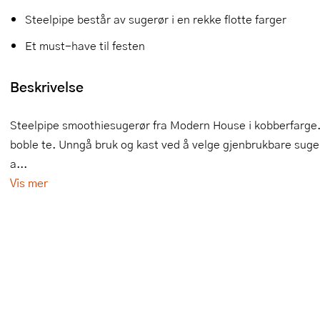
Steelpipe består av sugerør i en rekke flotte farger
Slikkepotter
Melkeskummere
Morter
Vifter
Et must-have til festen
Springformer
Popcornmaskiner
Målebeger og måleskje
Beskrivelse
Sprøyteposer og tipper
Riskoker
Nøtteknekkere
Øvrig bakeutstyr
Sous vide
Oljeflaske og dressingflaske
Steelpipe smoothiesugerør fra Modern House i kobberfarge. 
boble te. Unngå bruk og kast ved å velge gjenbrukbare suger
Stavmiksere
Pastamaskiner
a...
Steketakker
Perkulator
Vis mer
Toastjern og bordgrill
Pizzahjul
Vaffeljern
Pizzaspader
Vakuumpakker
Pizzastein og pizzastål
Vannkokere
Potetmoser