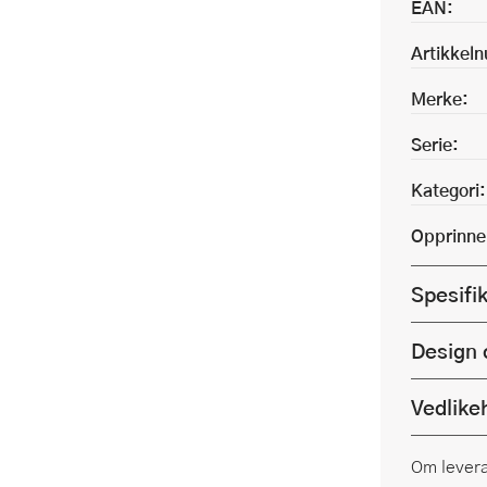
EAN:
Artikkel
Merke:
Serie:
Kategori:
Opprinne
Spesifi
Design 
Vedlike
Om lever