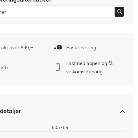
frakt over 699,-
Rask levering
Last ned appen og få
løfte
velkomstkupong
detaljer
605789