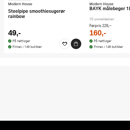
Vi spanderer den rimeligste
Modern House
Modern House
bAYK målebeger 1L
Steelpipe smoothiesugerør
rainbow
10 anmeldelser
Førpris
229,-
49,-
160,-
På nettlager
På nettlager
Finnes i 149 butikker
Finnes i 148 butikker