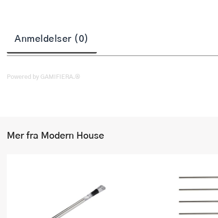
Stekepinsett
Stekespader
Anmeldelser (0)
Steketermometer
Tørkerullholder
Powered by GAMIFIERA.®
Visper
Øvrige kjøkkenredskaper
Mer fra Modern House