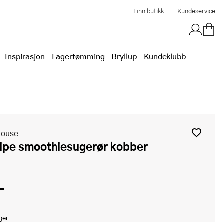
Finn butikk
Kundeservice
Inspirasjon
Lagertømming
Bryllup
Kundeklubb
House
pipe smoothiesugerør kobber
-
ger