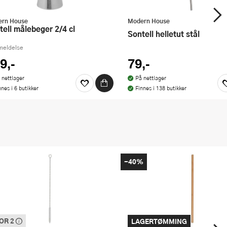
rn House
Modern House
ntell målebeger 2/4 cl
Sontell helletut stål
meldelse
9,-
79,-
 nettlager
På nettlager
nnes i 6 butikker
Finnes i 138 butikker
-40%
FOR 2
LAGERTØMMING
e varen inngår i vår 3 for 2 kampanje.