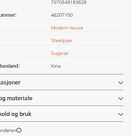
7070549183628
nummer:
46207150
Modern House
Steelpipe
Sugerør
lsesland:
Kina
kasjoner
og materiale
hold og bruk
andøren