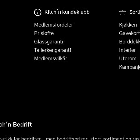
Kitch´n kundeklubb
Sort
Medlemsfordeler
Kjøkken
Prisløfte
Gavekort
Glassgaranti
Borddekk
Tallerkengaranti
Interiør
Medlemsvilkår
Uterom
Kampanj
h'n Bedrift
utikk for bedrifter – med bedriftspriser, stort sortiment og ra