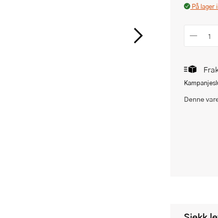
På lager 
Frak
Kampanjeslu
Denne vare
Sjekk l