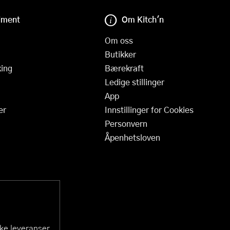
iment
Om Kitch'n
Om oss
Butikker
ing
Bærekraft
Ledige stillinger
App
er
Innstillinger for Cookies
Personvern
Åpenhetsloven
ske leveranser.