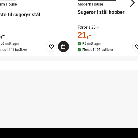
panderer den rimeligste
rn House
Modern House
Sugerør i stål kobber
rste til sugerør stål
Førpris
35,-
,-
21,-
 på nettlager
På nettlager
nnes i 141 butikker
Finnes i 107 butikker