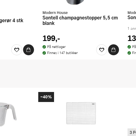
Modern House
Mode
So
Sontell champagnestopper 5,5 cm
gerør 4 stk
blank
1 an
199,-
13
På nettlager
På
Finnes i 147 butikker
Fi
-40%
3 
Denn