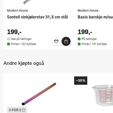
Modern House
Modern House
Sontell vinkjølerstav 31,5 cm stål
Basis barskje m/su
199,-
199,-
Ikke på nettlager
På nettlager
Finnes i 102 butikker
Finnes i 137 butikker
Andre kjøpte også
-30%
3 FOR 2
Denne varen inngår i vår 3 for 2 kampanje.