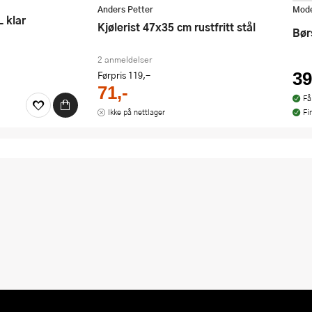
Vi s
Anders Petter
Mode
 klar
Kjølerist 47x35 cm rustfritt stål
Bø
2 anmeldelser
Førpris
119,-
39
71,-
Få
Ikke på nettlager
Fi