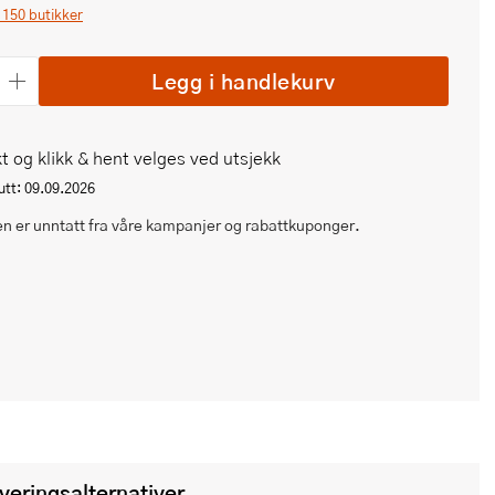
i 150 butikker
Legg i handlekurv
t og klikk & hent velges ved utsjekk
tt: 09.09.2026
n er unntatt fra våre kampanjer og rabattkuponger.
everingsalternativer