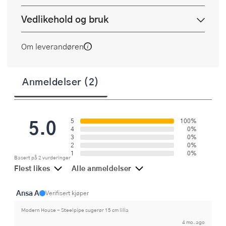
Vedlikehold og bruk
Om leverandøren
Anmeldelser (2)
5.0
5
100%
4
0%
3
0%
2
0%
1
0%
Basert på 2 vurderinger
Flest likes
Alle anmeldelser
Ansa A
Verifisert kjøper
Modern House - Steelpipe sugerør 15 cm lilla
4 mo. ago