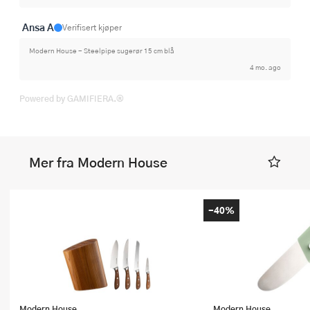
Ansa A
Verifisert kjøper
Modern House - Steelpipe sugerør 15 cm blå
4 mo. ago
Powered by GAMIFIERA.®
Mer fra Modern House
-40%
Modern House
Modern House