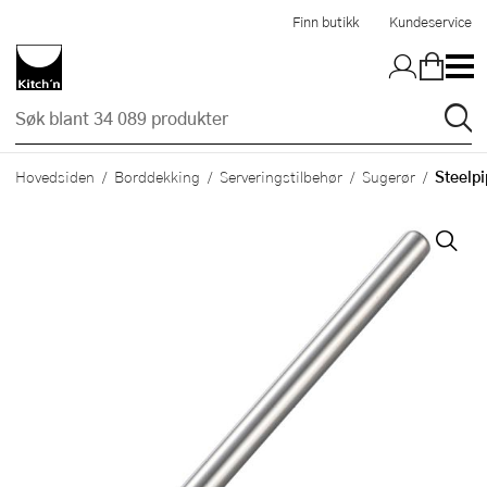
Hopp til hovedinnholdet
Finn butikk
Kundeservice
Steelpi
Hovedsiden
Borddekking
Serveringstilbehør
Sugerør