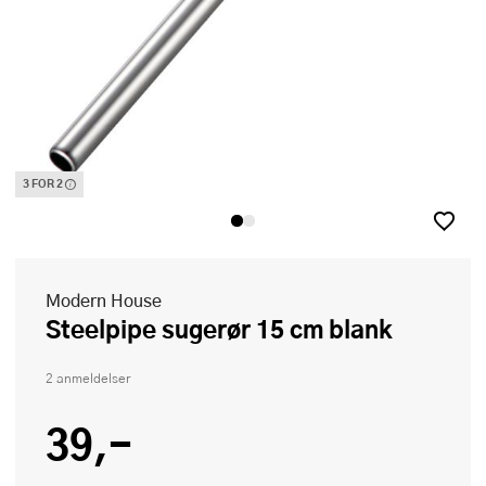
3 FOR 2
Denne varen inngår i vår 3 for 2 kampanje. Vi spanderer den rimeligste
Modern House
Steelpipe sugerør 15 cm blank
2 anmeldelser
39,-