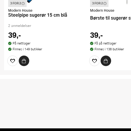
3 FOR 2
3 FOR 2
Denne varen inngår i vår 3 for 2
Denne varen inngår i vår
kampanje. Vi spanderer den rimeligste
kampanje. Vi spandere
Modern House
Modern House
Steelpipe sugerør 15 cm blå
Børste til sugerør s
2 anmeldelser
39,-
39,-
På nettlager
Få på nettlager
Finnes i 149 butikker
Finnes i 138 butikker