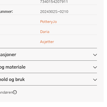
7340154207911
nummer:
2024302S-0210
PotteryJo
Daria
Asjetter
kasjoner
og materiale
hold og bruk
andøren