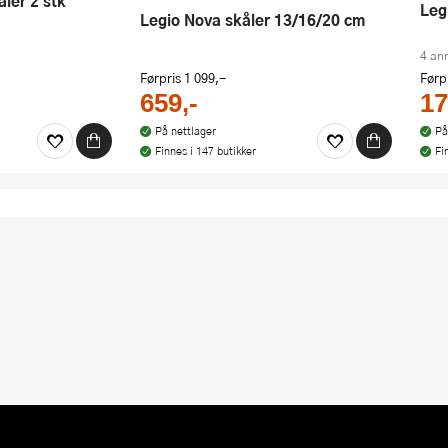
Le
Legio Nova skåler 13/16/20 cm
4 an
Førpris
1 099,-
Førp
659,-
17
På nettlager
På
Finnes i 147 butikker
Fi