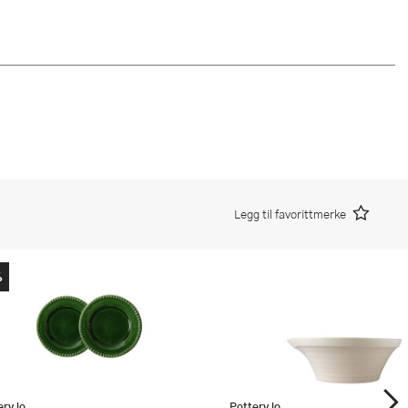
Legg til favorittmerke
%
eryJo
PotteryJo