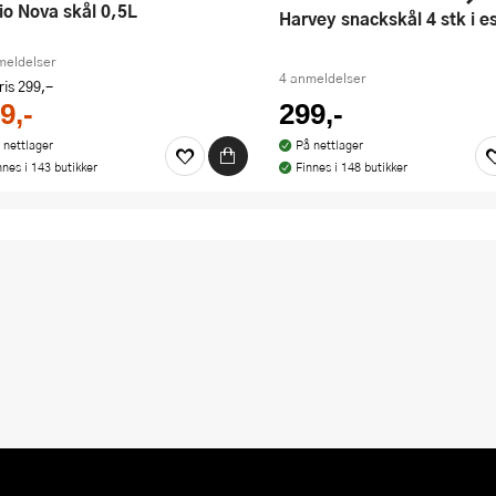
gio Nova skål 0,5L
Harvey snackskål 4 stk i e
meldelser
4 anmeldelser
ris
299,-
9,-
299,-
 nettlager
På nettlager
nnes i 143 butikker
Finnes i 148 butikker