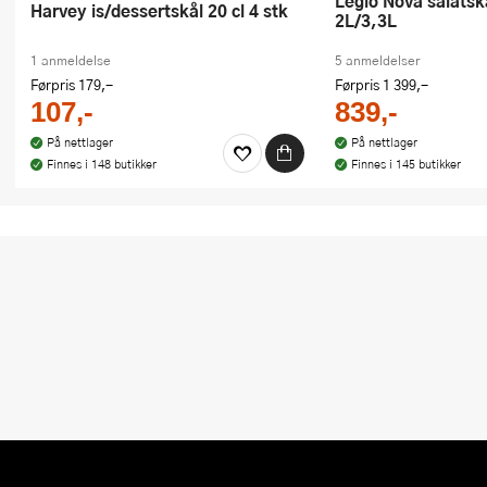
Legio Nova salatskåler 2 stk
Harvey is/dessertskål 20 cl 4 stk
2L/3,3L
1 anmeldelse
5 anmeldelser
Førpris
179,-
Førpris
1 399,-
107,-
839,-
På nettlager
På nettlager
Finnes i 148 butikker
Finnes i 145 butikker