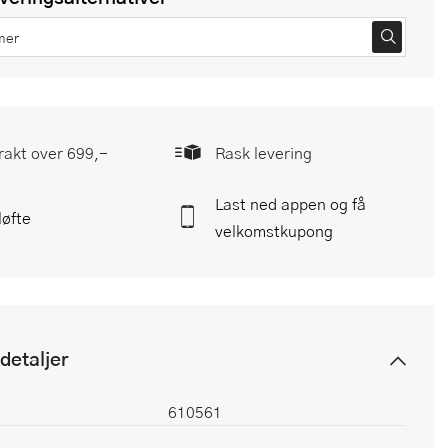
frakt over 699,-
Rask levering
Last ned appen og få
løfte
velkomstkupong
detaljer
610561