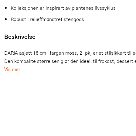
Kolleksjonen er inspirert av plantenes livssyklus
Slikkepotter
Melkeskummere
Morter
Vifter
Robust i relieffmønstret stengods
Springformer
Popcornmaskiner
Målebeger og måleskje
Beskrivelse
Sprøyteposer og tipper
Riskoker
Nøtteknekkere
Øvrig bakeutstyr
Sous vide
Oljeflaske og dressingflaske
DARIA asjett 18 cm i fargen moss, 2-pk, er et stilsikkert til
Den kompakte størrelsen gjør den ideell til frokost, dessert
Stavmiksere
Pastamaskiner
Vis mer
Steketakker
Perkulator
Toastjern og bordgrill
Pizzahjul
Vaffeljern
Pizzaspader
Vakuumpakker
Pizzastein og pizzastål
Vannkokere
Potetmoser