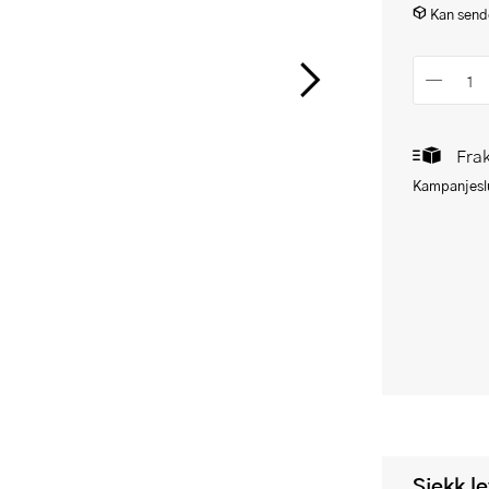
Kan sende
Frak
Kampanjeslu
Sjekk l