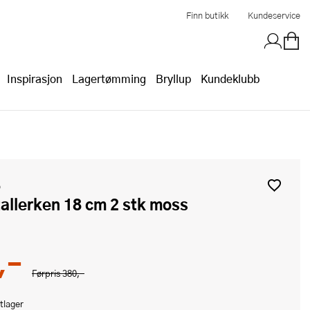
Finn butikk
Kundeservice
Inspirasjon
Lagertømming
Bryllup
Kundeklubb
o
 tallerken 18 cm 2 stk moss
,-
Førpris
380,-
tlager