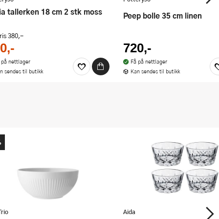
ria tallerken 18 cm 2 stk moss
Peep bolle 35 cm linen
ris
380,-
0,-
720,-
 på nettlager
Få på nettlager
n sendes til butikk
Kan sendes til butikk
%
Trio
Aida