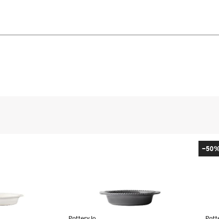
-50
PotteryJo
Pott