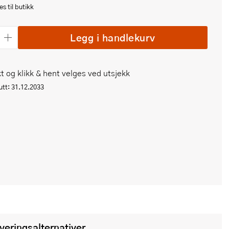
s til butikk
Legg i handlekurv
t og klikk & hent velges ved utsjekk
tt: 31.12.2033
everingsalternativer