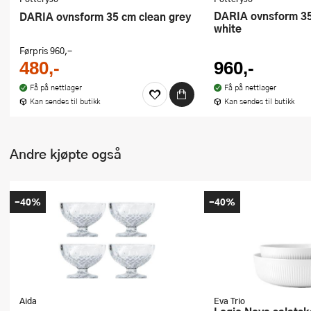
DARIA ovnsform 35 cm cotton
DARIA ovnsform 35 cm clean grey
white
Førpris
960,-
480,-
960,-
Få på nettlager
Få på nettlager
Kan sendes til butikk
Kan sendes til butikk
Andre kjøpte også
-40%
-40%
Aida
Eva Trio