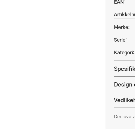
EAN:
Artikkel
Merke:
Serie:
Kategori:
Spesifi
Design 
Vedlike
Om lever