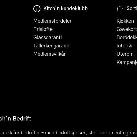
Kitch´n kundeklubb
Sort
Medlemsfordeler
Kjøkken
Prisløfte
Gavekort
Glassgaranti
Borddekk
Tallerkengaranti
Interiør
Medlemsvilkår
Uterom
Kampanj
h'n Bedrift
utikk for bedrifter – med bedriftspriser, stort sortiment og ra