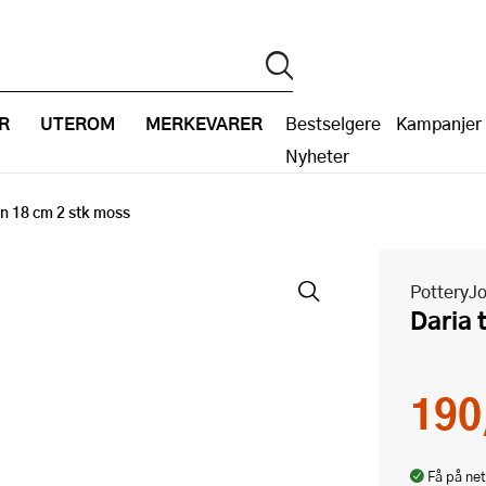
R
UTEROM
MERKEVARER
Bestselgere
Kampanjer
Nyheter
en 18 cm 2 stk moss
PotteryJ
Daria
190
Få på net