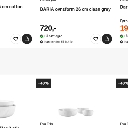
Da
DARIA ovnsform 26 cm clean grey
Førp
720,-
19
På nettlager
Få
Kan sendes til butikk
Ka
-40%
-40
Eva Trio
Eva 