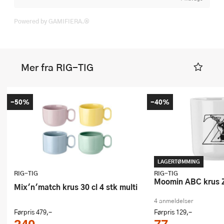
Powered by GAMIFIERA.®
Mer fra RIG-TIG
-50%
-40%
LAGERTØMMING
RIG-TIG
RIG-TIG
Moomin ABC krus Z
Mix'n'match krus 30 cl 4 stk multi
4 anmeldelser
Førpris
479,-
Førpris
129,-