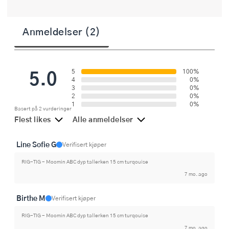
Anmeldelser (2)
5.0
5
100%
4
0%
3
0%
2
0%
1
0%
Basert på 2 vurderinger
Flest likes
Alle anmeldelser
Line Sofie G
Verifisert kjøper
RIG-TIG - Moomin ABC dyp tallerken 15 cm turqouise
7 mo. ago
Birthe M
Verifisert kjøper
RIG-TIG - Moomin ABC dyp tallerken 15 cm turqouise
7 mo. ago