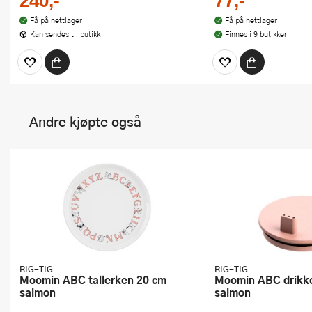
240,-
77,-
Få på nettlager
Få på nettlager
Kan sendes til butikk
Finnes i 9 butikker
Andre kjøpte også
RIG-TIG
RIG-TIG
Moomin ABC tallerken 20 cm
Moomin ABC drikke lokk til krus
salmon
salmon