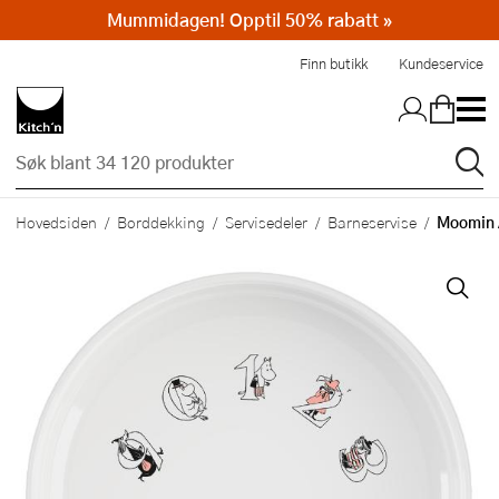
Mummidagen! Opptil 50% rabatt »
Hopp til hovedinnholdet
Finn butikk
Kundeservice
Moomin 
Hovedsiden
Borddekking
Servisedeler
Barneservise