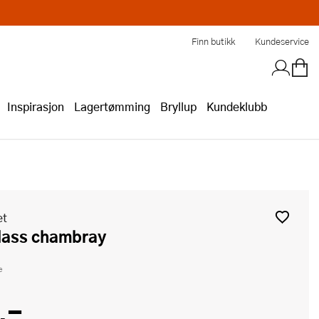
Finn butikk
Kundeservice
Inspirasjon
Lagertømming
Bryllup
Kundeklubb
et
glass chambray
e
,-