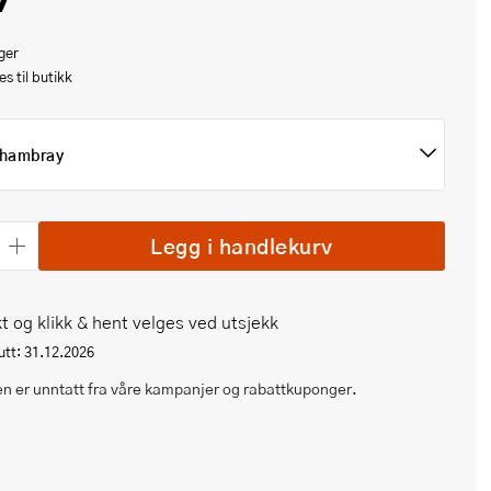
ger
s til butikk
hambray
Legg i handlekurv
t og klikk & hent velges ved utsjekk
tt: 31.12.2026
n er unntatt fra våre kampanjer og rabattkuponger.