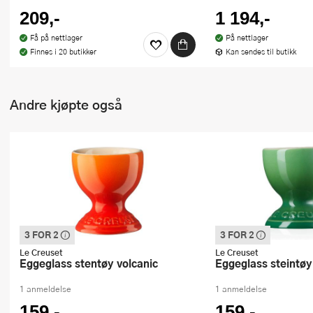
209,-
1 194,-
Få på nettlager
På nettlager
Finnes i 20 butikker
Kan sendes til butikk
Andre kjøpte også
3 FOR 2
3 FOR 2
Denne varen inngår i vår 3 for 2 kampanje.
Denne varen inngår i vår
Vi spanderer den rimeligste
Vi spanderer den rimeli
Le Creuset
Le Creuset
Eggeglass stentøy volcanic
Eggeglass steintø
1 anmeldelse
1 anmeldelse
159,-
159,-