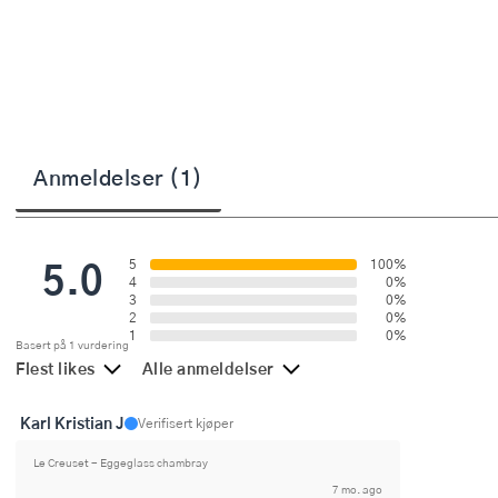
Stekepinsett
Stekespader
Steketermometer
Tørkerullholder
Anmeldelser (1)
Visper
5.0
Øvrige kjøkkenredskaper
5
100%
4
0%
3
0%
2
0%
1
0%
Basert på 1 vurdering
Flest likes
Alle anmeldelser
Karl Kristian J
Verifisert kjøper
Le Creuset - Eggeglass chambray
7 mo. ago