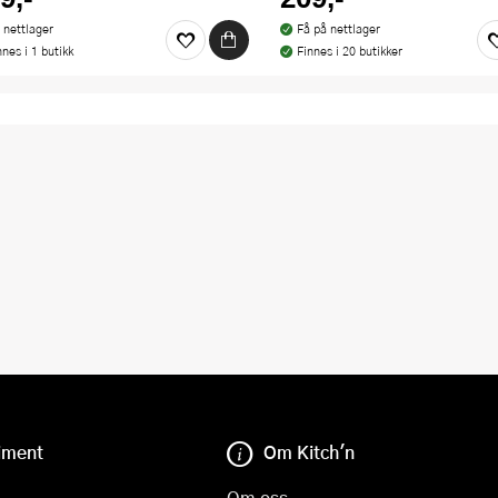
 nettlager
Få på nettlager
nnes i 1 butikk
Finnes i 20 butikker
iment
Om Kitch'n
Om oss