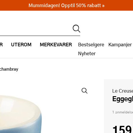
Mummidagen! Opptil 50% rabatt »
R
UTEROM
MERKEVARER
Bestselgere
Kampanjer
Nyheter
 chambray
Le Creus
Egge
1 anmeldels
159