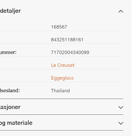
detaljer
168567
843251188161
nummer:
71702004340099
Le Creuset
Eggeglass
lsesland:
Thailand
kasjoner
og materiale