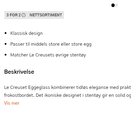
Slikkepotter
Melkeskummere
Morter
Vifter
3 FOR 2
NETTSORTIMENT
Denne varen inngår i vår 3 for 2 kampanje. Vi spanderer den rimeligste
Springformer
Popcornmaskiner
Målebeger og måleskje
Klassisk design
Sprøyteposer og tipper
Riskoker
Nøtteknekkere
Passer til middels store eller store egg
Øvrig bakeutstyr
Sous vide
Oljeflaske og dressingflaske
Matcher Le Creusets øvrige stentøy
Stavmiksere
Pastamaskiner
Beskrivelse
Steketakker
Perkulator
Le Creuset Eggeglass kombinerer tidløs eleganse med praktis
Toastjern og bordgrill
Pizzahjul
frokostbordet. Det ikoniske designet i stentøy gir en solid o
Vaffeljern
Pizzaspader
Vis mer
Vakuumpakker
Pizzastein og pizzastål
Vannkokere
Potetmoser