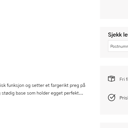
Sjekk l
Fri 
k funksjon og setter et fargerikt preg på
g stødig base som holder egget perfekt...
Pris