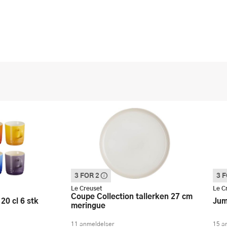
3 FOR 2
3 
Denne varen inngår i vår 3 for 2 kampanje.
Denn
Vi spanderer den rimeligste
Vi s
Le Creuset
Le C
Coupe Collection tallerken 27 cm
20 cl 6 stk
Ju
meringue
11 anmeldelser
15 a