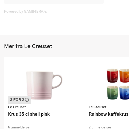
Powered by GAMIFIERA.®
Mer fra Le Creuset
3 FOR 2
Denne varen inngår i vår 3 for 2 kampanje.
Vi spanderer den rimeligste
Le Creuset
Le Creuset
Krus 35 cl shell pink
Rainbow kaffekrus 
6 anmeldelser
2 anmeldelser