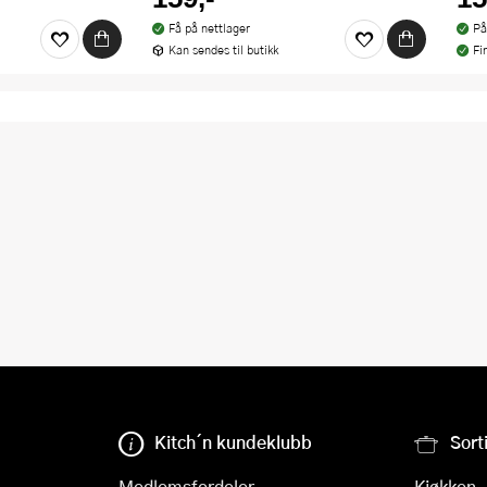
Få på nettlager
På
Kan sendes til butikk
Fi
Kitch´n kundeklubb
Sort
Medlemsfordeler
Kjøkken