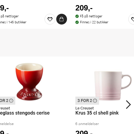
9,-
209,-
 på nettlager
Få på nettlager
nnes i 145 butikker
Finnes i 22 butikker
FOR 2
3 FOR 2
e varen inngår i vår 3 for 2 kampanje.
Denne varen inngår i vår 3 for 2 k
panderer den rimeligste
Vi spanderer den rimeligste
reuset
Le Creuset
geglass stengods cerise
Krus 35 cl shell pink
meldelse
6 anmeldelser
9,-
209,-