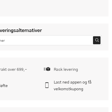
everingsalternativer
frakt over 699,-
Rask levering
Last ned appen og få
løfte
velkomstkupong