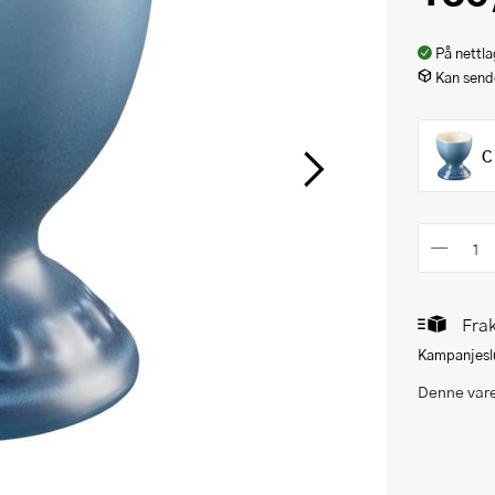
På nettla
Kan sende
C
Frak
Kampanjeslu
Denne vare