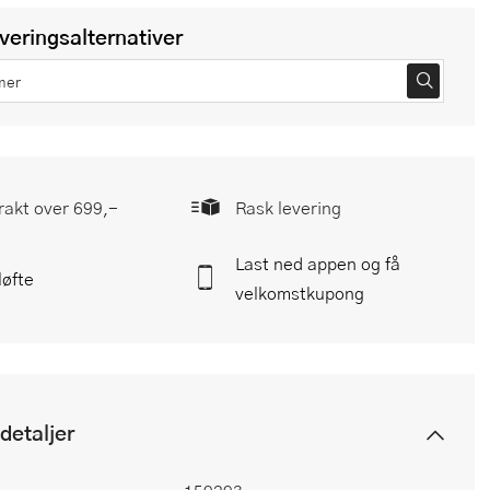
everingsalternativer
frakt over 699,-
Rask levering
Last ned appen og få
løfte
velkomstkupong
detaljer