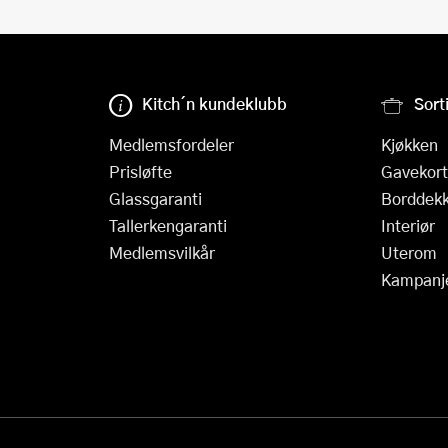
Kitch´n kundeklubb
Sort
Medlemsfordeler
Kjøkken
Prisløfte
Gavekort
Glassgaranti
Borddekk
Tallerkengaranti
Interiør
Medlemsvilkår
Uterom
Kampanj