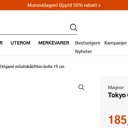
Mummidagen! Opptil 50% rabatt »
R
UTEROM
MERKEVARER
Bestselgere
Kampanjer
Nyheter
Origami müsliskål/liten bolle 15 cm
Magnor
Tokyo
185