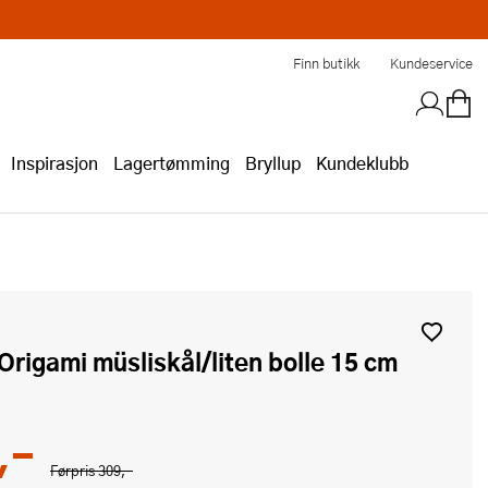
Finn butikk
Kundeservice
Inspirasjon
Lagertømming
Bryllup
Kundeklubb
 Origami müsliskål/liten bolle 15 cm
,-
Førpris
309,-