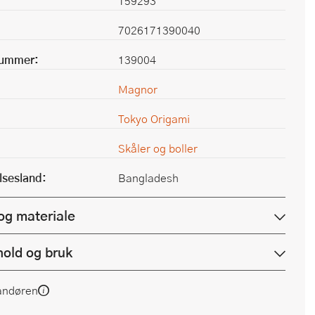
159293
7026171390040
nummer:
139004
Magnor
Tokyo Origami
Skåler og boller
lsesland:
Bangladesh
og materiale
hold og bruk
andøren