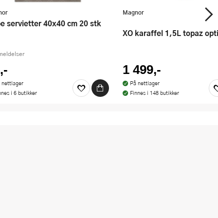
nor
Magnor
XO karaffel 1,5L topaz opt
meldelser
,-
1 499,-
 nettlager
På nettlager
nnes i 6 butikker
Finnes i 148 butikker