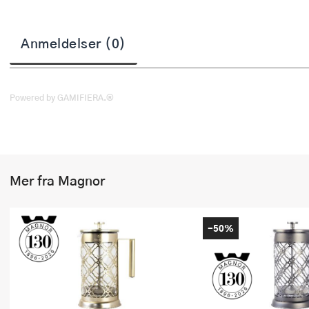
Stekepinsett
Anmeldelser (0)
Stekespader
Steketermometer
Powered by GAMIFIERA.®
Tørkerullholder
Visper
Øvrige kjøkkenredskaper
Mer fra Magnor
-50%