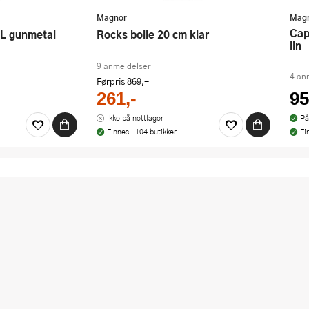
Magnor
Mag
Cape servietter 40x40 cm 20 stk
1L gunmetal
Rocks bolle 20 cm klar
lin
9 anmeldelser
4 an
Førpris
869,-
261,-
95
Ikke på nettlager
På
Finnes i 104 butikker
Fi