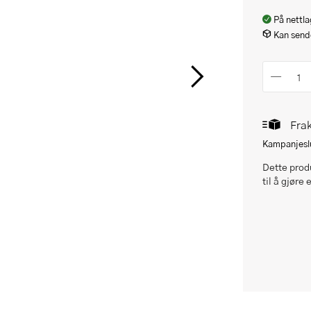
På nettla
Kan sende
Frak
Kampanjeslu
Dette produ
til å gjøre 