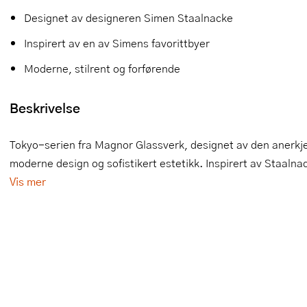
Designet av designeren Simen Staalnacke
Slikkepotter
Melkeskummere
Morter
Vifter
Inspirert av en av Simens favorittbyer
Springformer
Popcornmaskiner
Målebeger og måleskje
Moderne, stilrent og forførende
Sprøyteposer og tipper
Riskoker
Nøtteknekkere
Beskrivelse
Øvrig bakeutstyr
Sous vide
Oljeflaske og dressingflaske
Stavmiksere
Pastamaskiner
Tokyo-serien fra Magnor Glassverk, designet av den anerkjen
moderne design og sofistikert estetikk. Inspirert av Staalnac
Steketakker
Perkulator
Vis mer
Toastjern og bordgrill
Pizzahjul
Vaffeljern
Pizzaspader
Vakuumpakker
Pizzastein og pizzastål
Vannkokere
Potetmoser