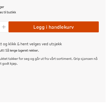
ger
s til butikk
Legg i handlekurv
t og klikk & hent velges ved utsjekk
tt: Så lenge lageret rekker.
ktet takker for seg og går ut fra vårt sortiment. Grip sjansen nå
et godt kjøp.