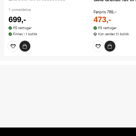
1 anmeldelse
Førpris
789,-
699,-
473,-
På nettlager
På nettlager
Finnes i 1 butikk
Kan sendes til butikk