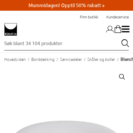
Mummidagen! Opptil 50% rabatt »
Hopp til hovedinnholdet
Finn butikk
Kundeservice
Blanch
Hovedsiden
Borddekking
Servisedeler
Skåler og boller