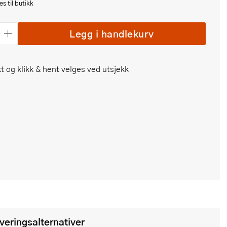
s til butikk
Legg i handlekurv
t og klikk & hent velges ved utsjekk
everingsalternativer