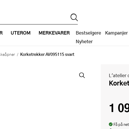
R
UTEROM
MERKEVARER
Bestselgere
Kampanjer
Nyheter
Korketrekker AV095115 svart
askeåpner
L'atelier 
Kork
1 0
Få på net