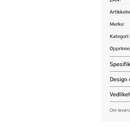
Artikkel
Merke:
Kategori:
Opprinne
Spesifi
Design 
Vedlike
Om lever