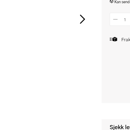
Kan sende
Frak
Sjekk l