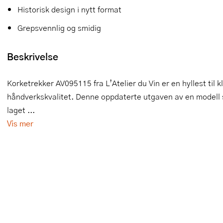
Historisk design i nytt format
Slikkepotter
Melkeskummere
Morter
Vifter
Grepsvennlig og smidig
Springformer
Popcornmaskiner
Målebeger og måleskje
Beskrivelse
Sprøyteposer og tipper
Riskoker
Nøtteknekkere
Øvrig bakeutstyr
Sous vide
Oljeflaske og dressingflaske
Korketrekker AV095115 fra L’Atelier du Vin er en hyllest til
håndverkskvalitet. Denne oppdaterte utgaven av en modell s
Stavmiksere
Pastamaskiner
laget ...
Vis mer
Steketakker
Perkulator
Toastjern og bordgrill
Pizzahjul
Vaffeljern
Pizzaspader
Vakuumpakker
Pizzastein og pizzastål
Vannkokere
Potetmoser