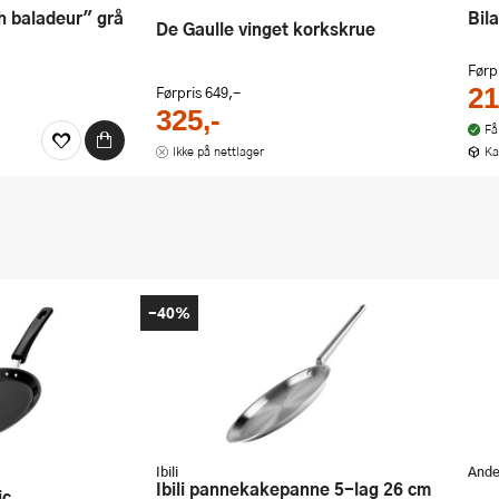
sh baladeur" grå
Bi
De Gaulle vinget korkskrue
Førp
Førpris
649,-
21
325,-
Få
Ikke på nettlager
Ka
-40%
Ibili
Ande
Ibili pannekakepanne 5-lag 26 cm