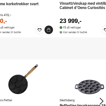
Vinsett/vinskap med vintilbehør
lame korketrekker svart
Cabinet d'Oeno Curiosités
ris
419,-
0,-
23 999,-
 på nettlager
Få på nettlager
n sendes til butikk
Kan sendes til butikk
rs Petter
Skottsberg
Poffertjes/munkepanne 19 hull 24