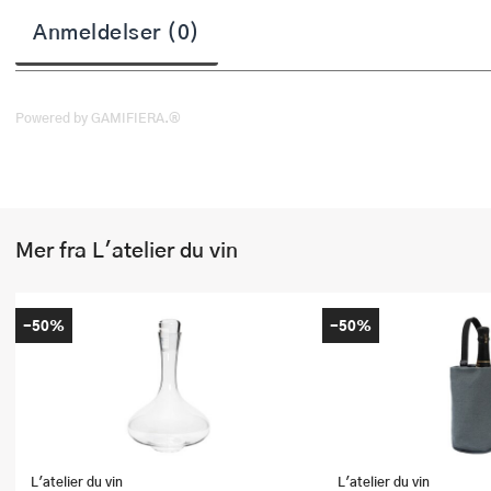
Stekepinsett
Anmeldelser (0)
Stekespader
Steketermometer
Powered by GAMIFIERA.®
Tørkerullholder
Visper
Mer fra L'atelier du vin
Øvrige kjøkkenredskaper
-50%
-50%
L'atelier du vin
L'atelier du vin