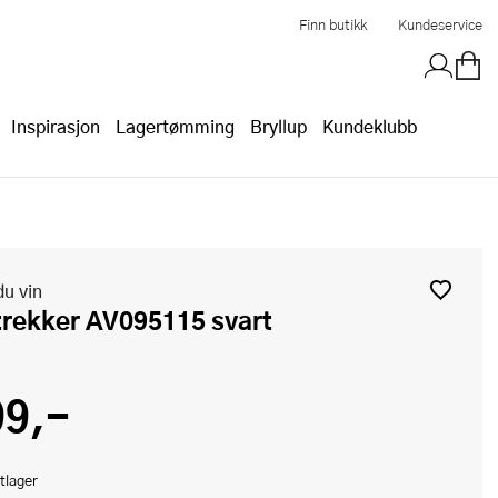
Finn butikk
Kundeservice
Inspirasjon
Lagertømming
Bryllup
Kundeklubb
du vin
etrekker AV095115 svart
99,-
tlager