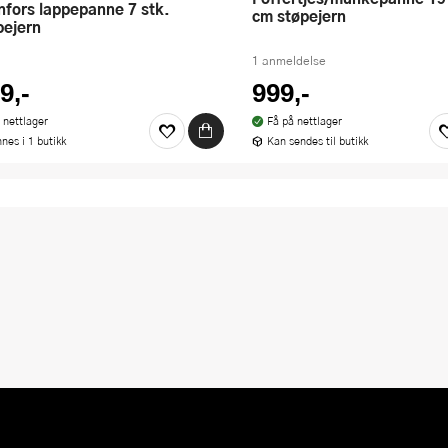
cm støpejern
pejern
1 anmeldelse
9,-
999,-
 nettlager
Få på nettlager
nnes i 1 butikk
Kan sendes til butikk