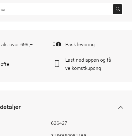
frakt over 699,-
Rask levering
Last ned appen og få
løfte
velkomstkupong
detaljer
626427
3166650951158