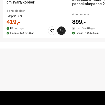
cm svart/kobber
pannekakepanne 25
3 anmeldelser
4 anmeldelser
Førpris
699,-
419,-
899,-
På nettlager
Ikke på nettlager
Finnes i 143 butikker
Finnes i 145 butikker