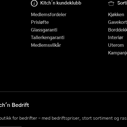
Kitch´n kundeklubb
Sort
Medlemsfordeler
Kjøkken
Prisløfte
Gavekort
Glassgaranti
Borddekk
Tallerkengaranti
Interiør
Medlemsvilkår
Uterom
Kampanj
h'n Bedrift
utikk for bedrifter – med bedriftspriser, stort sortiment og ra