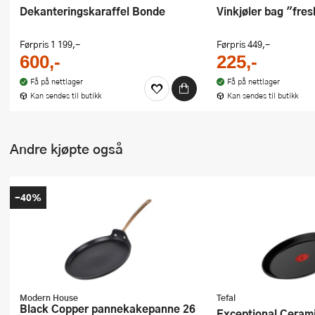
Dekanteringskaraffel Bonde
Vinkjøler bag "fre
Førpris
1 199,-
Førpris
449,-
600,-
225,-
Få på nettlager
Få på nettlager
Kan sendes til butikk
Kan sendes til butikk
Andre kjøpte også
-40%
Modern House
Tefal
Black Copper pannekakepanne 26
Exceptional Ceramic