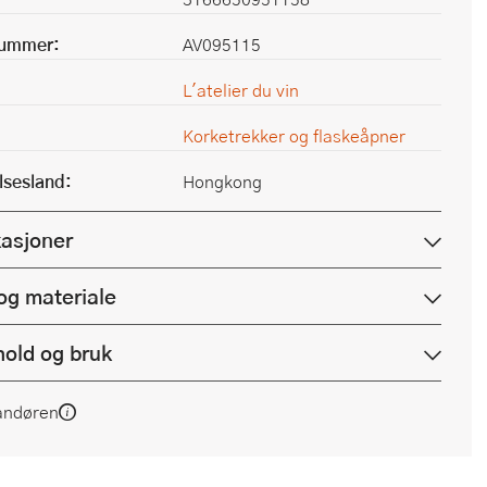
nummer:
AV095115
L'atelier du vin
Korketrekker og flaskeåpner
lsesland:
Hongkong
kasjoner
og materiale
hold og bruk
andøren