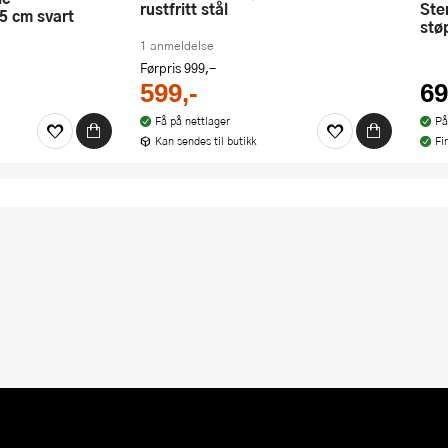
rustfritt stål
Stenfors lappepanne 7 stk.
 cm svart
stø
1 anmeldelse
Førpris
999,-
599,-
69
Få på nettlager
På
Kan sendes til butikk
Fi