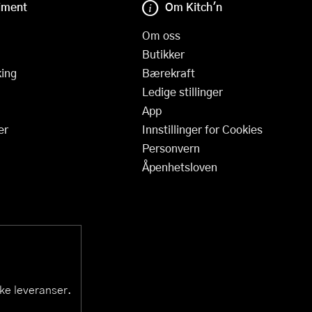
iment
Om Kitch'n
Om oss
Butikker
ing
Bærekraft
Ledige stillinger
App
er
Innstillinger for Cookies
Personvern
Åpenhetsloven
ske leveranser.