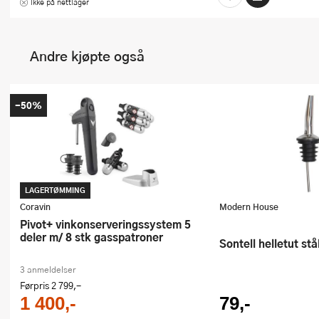
Ikke på nettlager
Andre kjøpte også
-50%
LAGERTØMMING
Coravin
Modern House
Pivot+ vinkonserveringssystem 5
deler m/ 8 stk gasspatroner
Sontell helletut stå
3 anmeldelser
Førpris
2 799,-
1 400,-
79,-