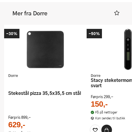
Mer fra Dorre
-30%
-50%
Dorre
Dorre
Stacy steketermometer digital
svart
Stekestål pizza 35,5x35,5 cm stål
Førpris
299,-
150,-
Få på nettlager
Førpris
899,-
Kan sendes til butikk
629,-