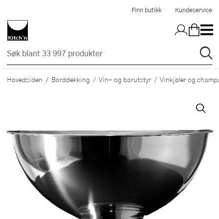
Hopp til hovedinnholdet
Finn butikk
Kundeservice
Hovedsiden
Borddekking
Vin- og barutstyr
Vinkjøler og champ