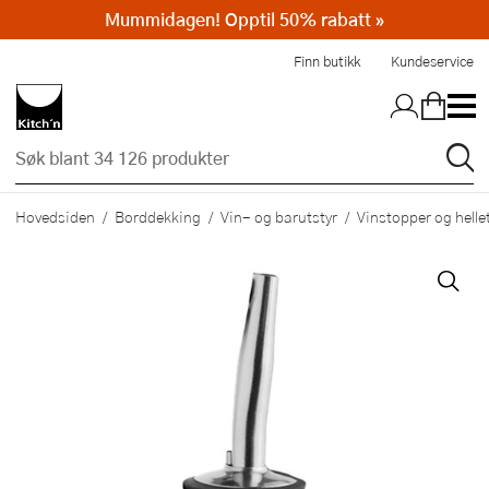
Mummidagen! Opptil 50% rabatt »
Hopp til hovedinnholdet
Finn butikk
Kundeservice
Hovedsiden
Borddekking
Vin- og barutstyr
Vinstopper og helle