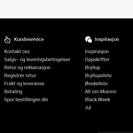
Øvrige kjøkkenapparater
Presskanner
Rivjern
Sakser
Kundeservice
Inspirasjon
Salatslynger
Kontakt oss
Inspirasjon
Salgs- og leveringsbetingelser
Oppskrifter
Sil og dørslag
Retur og reklamasjon
Bryllup
Sitruspresser
Registrer retur
Bryllupsliste
Frakt og leveranse
Ønskeliste
Skjærebrett og fjøler
Betaling
Alt om Mummi
Skreller
Spor bestillingen din
Black Week
Jul
Sleiver og øser
Spiralizere