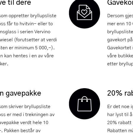
e til dere
Gavekor
som oppretter bryllupsliste
Dersom gjes
ss får to hvitvin- eller to
mer enn 10 
nsglass i serien Vervino
bryllupslist
wiesel (forutsetter at verdi
gavekort på
isten er minimum 5 000,-).
Gavekortet 
n kan hentes i en av våre
våre butikk
ker.
etter bryllu
nn gavepakke
20% ra
som skriver bryllupsliste
Er det noe i
oss er med i trekningen av
har lyst til 
avepakke verdt hele 10
20% rabatt 
–. Pakken består av
Rabatten må