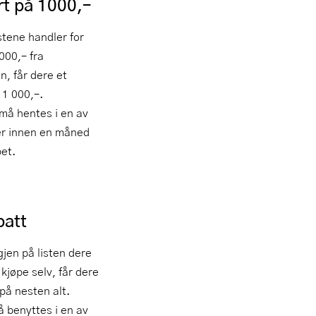
t på 1000,–
tene handler for
000,– fra
en, får dere et
 1 000,–.
må hentes i en av
er innen en måned
pet.
batt
gjen på listen dere
å kjøpe selv, får dere
på nesten alt.
 benyttes i en av