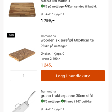
50x50 cm valnøtt
Få på nettlager
Kan sendes til butikk
Ønsket: 1
Kjøpt: 1
1 799,-
-50%
Tramontina
wooden skjærefjøl 60x40cm te
Ikke på nettlager
Ønsket: 1
Kjøpt: 0
2 490,-
Førpris
1 245,-
Legg i handlekurv
Tramontina
grano traktørpanne 30cm stål
På nettlager
Finnes i 147 butikker
Ønsket: 1
Kjøpt: 1