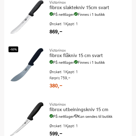
Victorinox
fibrox slaktekniv 15cm svart
På nettlager
Finnes i 1 butikk
Ønsket: 1
Kjøpt: 1
869,-
-50%
Victorinox
fibrox flåkniv 15 cm svart
På nettlager
Finnes i 1 butikk
Ønsket: 1
Kjøpt: 1
759,-
Førpris
380,-
Victorinox
fibrox utbeiningskniv 15 cm
På nettlager
Kan sendes til butikk
Ønsket: 1
Kjøpt: 1
599,-