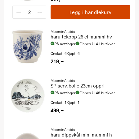
Legg i handlekurv
MoominArabia
haru tekopp 26 cl mummi hv
På nettlager
Finnes i 141 butikker
Ønsket: 6
Kjøpt: 6
219,-
MoominArabia
SP serv.bolle 23cm oppri
På nettlager
Finnes i 148 butikker
Ønsket: 1
Kjøpt: 1
499,-
MoominArabia
haru dippskål mini mummi h