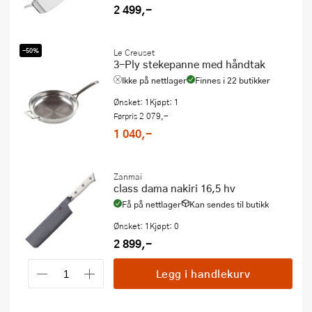
2 499,-
-50%
Le Creuset
3-Ply stekepanne med håndtak
Ikke på nettlager
Finnes i 22 butikker
Ønsket: 1
Kjøpt: 1
2 079,-
Førpris
1 040,-
Zanmai
class dama nakiri 16,5 hv
Få på nettlager
Kan sendes til butikk
Ønsket: 1
Kjøpt: 0
2 899,-
Legg i handlekurv