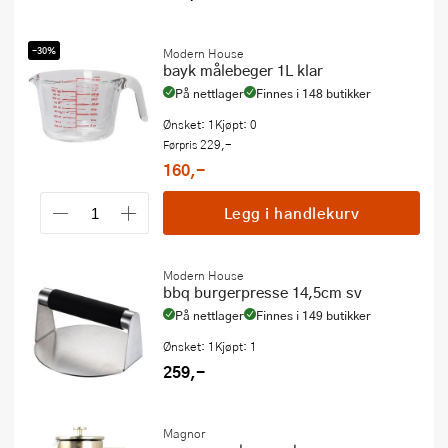
-30%
Modern House
bayk målebeger 1L klar
På nettlager
Finnes i 148 butikker
Ønsket: 1
Kjøpt: 0
229,-
Førpris
160,-
Legg i handlekurv
Modern House
bbq burgerpresse 14,5cm sv
På nettlager
Finnes i 149 butikker
Ønsket: 1
Kjøpt: 1
259,-
Magnor