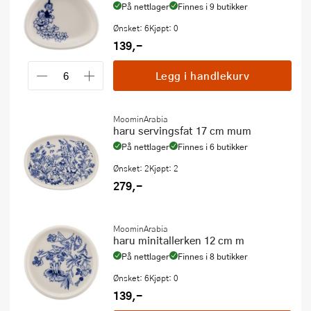
På nettlager
Finnes i 9 butikker
Ønsket: 6
Kjøpt: 0
139,-
Legg i handlekurv
MoominArabia
haru servingsfat 17 cm mum
På nettlager
Finnes i 6 butikker
Ønsket: 2
Kjøpt: 2
279,-
MoominArabia
haru minitallerken 12 cm m
På nettlager
Finnes i 8 butikker
Ønsket: 6
Kjøpt: 0
139,-