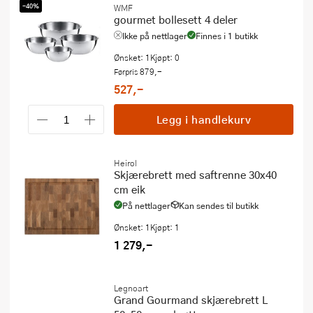
-40%
WMF
gourmet bollesett 4 deler
Ikke på nettlager
Finnes i 1 butikk
Ønsket: 1
Kjøpt: 0
879,-
Førpris
527,-
Legg i handlekurv
Heirol
Skjærebrett med saftrenne 30x40
cm eik
På nettlager
Kan sendes til butikk
Ønsket: 1
Kjøpt: 1
1 279,-
Legnoart
Grand Gourmand skjærebrett L