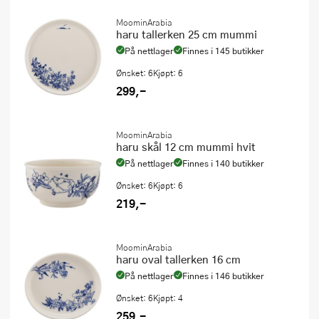
MoominArabia
haru tallerken 25 cm mummi
På nettlager
Finnes i 145 butikker
Ønsket: 6
Kjøpt: 6
299,-
MoominArabia
haru skål 12 cm mummi hvit
På nettlager
Finnes i 140 butikker
Ønsket: 6
Kjøpt: 6
219,-
MoominArabia
haru oval tallerken 16 cm
På nettlager
Finnes i 146 butikker
Ønsket: 6
Kjøpt: 4
259,-