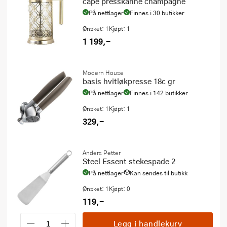
cape presskanne champagne
På nettlager
Finnes i 30 butikker
Ønsket: 1
Kjøpt: 1
1 199,-
Modern House
basis hvitløkpresse 18c gr
På nettlager
Finnes i 142 butikker
Ønsket: 1
Kjøpt: 1
329,-
Anders Petter
Steel Essent stekespade 2
På nettlager
Kan sendes til butikk
Ønsket: 1
Kjøpt: 0
119,-
Legg i handlekurv