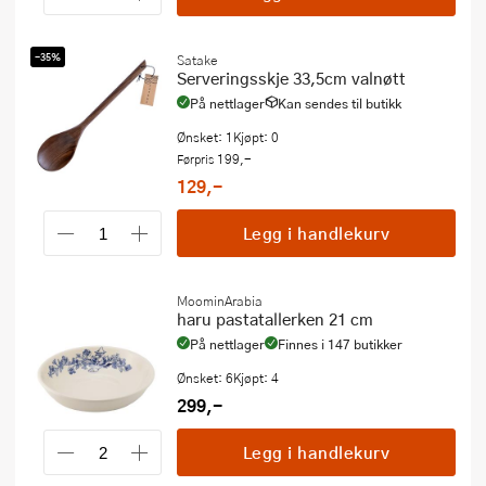
-35%
Satake
Serveringsskje 33,5cm valnøtt
På nettlager
Kan sendes til butikk
Ønsket: 1
Kjøpt: 0
199,-
Førpris
129,-
Legg i handlekurv
MoominArabia
haru pastatallerken 21 cm
På nettlager
Finnes i 147 butikker
Ønsket: 6
Kjøpt: 4
299,-
Legg i handlekurv