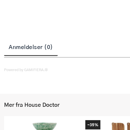
Stekepinsett
Stekespader
Steketermometer
Tørkerullholder
Anmeldelser (0)
Visper
Øvrige kjøkkenredskaper
Powered by GAMIFIERA.®
Mer fra House Doctor
-35%