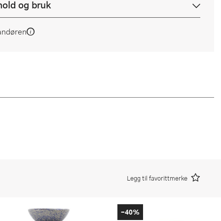
hold og bruk
andøren
Legg til favorittmerke
-40%