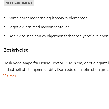
NETTSORTIMENT
Slikkepotter
Melkeskummere
Morter
Vifter
Kombinerer moderne og klassiske elementer
Springformer
Popcornmaskiner
Målebeger og måleskje
Laget av jern med messingdetaljer
Sprøyteposer og tipper
Riskoker
Nøtteknekkere
Den hvite innsiden av skjermen forbedrer lysrefleksjonen
Øvrig bakeutstyr
Sous vide
Oljeflaske og dressingflaske
Beskrivelse
Stavmiksere
Pastamaskiner
Steketakker
Perkulator
Desk vegglampe fra House Doctor, 30x18 cm, er et elegant be
industriell stil til hjemmet ditt. Den røde emaljefinishen gir
Toastjern og bordgrill
Pizzahjul
Vis mer
Vaffeljern
Pizzaspader
Vakuumpakker
Pizzastein og pizzastål
Vannkokere
Potetmoser