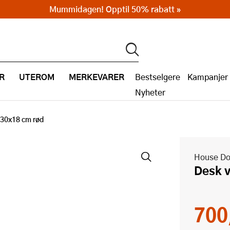
Mummidagen! Opptil 50% rabatt »
R
UTEROM
MERKEVARER
Bestselgere
Kampanjer
Nyheter
30x18 cm rød
House Do
Desk
700