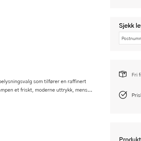
Sjekk l
Fri 
lysningsvalg som tilfører en raffinert
 lampen et friskt, moderne uttrykk, mens...
Pris
Produkt