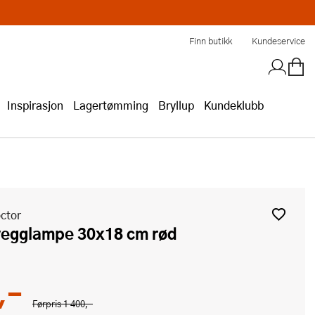
Finn butikk
Kundeservice
Inspirasjon
Lagertømming
Bryllup
Kundeklubb
ctor
 vegglampe 30x18 cm rød
,-
Førpris
1 400,-