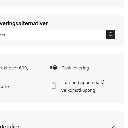
everingsalternativer
frakt over 699,-
Rask levering
Last ned appen og få
løfte
velkomstkupong
detaljer