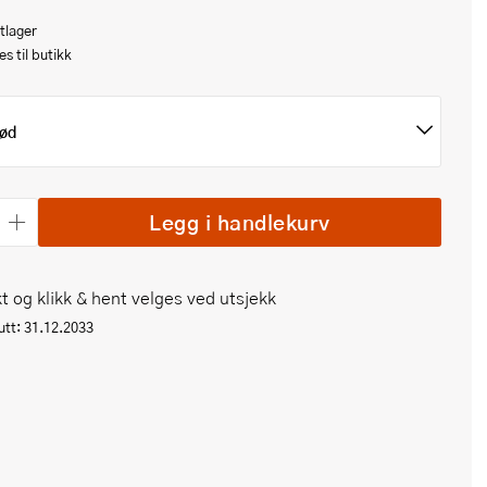
tlager
s til butikk
ød
Legg i handlekurv
t og klikk & hent velges ved utsjekk
tt: 31.12.2033