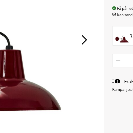
Få på net
Kan sende
R
Frak
Kampanjeslu