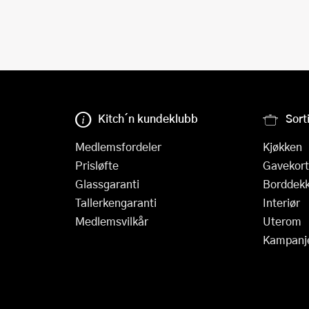
Kitch´n kundeklubb
Sort
Medlemsfordeler
Kjøkken
Prisløfte
Gavekort
Glassgaranti
Borddekk
Tallerkengaranti
Interiør
Medlemsvilkår
Uterom
Kampanj