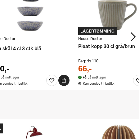
LAGERTØMMING
e Doctor
House Doctor
Pleat kopp 30 cl grå/brun
va skål 4 cl 3 stk blå
Førpris
110,-
0,-
66,-
 på nettlager
Få på nettlager
n sendes til butikk
Kan sendes til butikk
%