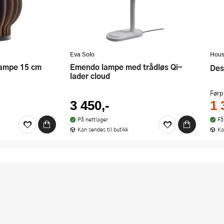
Eva Solo
Hous
Emendo lampe med trådløs Qi-
De
lader cloud
Førp
3 450,-
1 
På nettlager
Få
Kan sendes til butikk
Ka