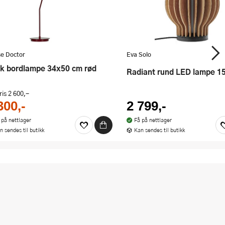
e Doctor
Eva Solo
sk bordlampe 34x50 cm rød
Radiant rund LED lampe 1
ris
2 600,-
300,-
2 799,-
 på nettlager
Få på nettlager
n sendes til butikk
Kan sendes til butikk