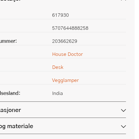
617930
5707644888258
nummer:
203662629
House Doctor
Desk
Vegglamper
lsesland:
India
kasjoner
og materiale