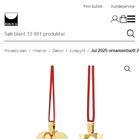
Hopp til hovedinnholdet
Finn butikk
Kundeservice
Jul 2025 ornamentsett 2 
Hovedsiden
Interiør
Dekor
Julepynt