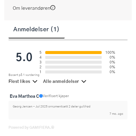
Om leverandøren
Anmeldelser (1)
5.0
5
100%
4
0%
3
0%
2
0%
1
0%
Basert på 1 vurdering
Flest likes
Alle anmeldelser
Eva Marthea C
Verifisert kjøper
Georg Jensen - Jul 2025 ornamentsett 2 deler gull/rød
7 mo. ago
Powered by GAMIFIERA.®