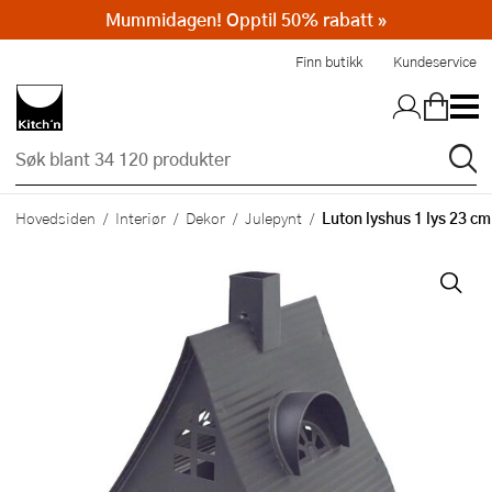
Mummidagen! Opptil 50% rabatt »
Hopp til hovedinnholdet
Finn butikk
Kundeservice
Luton lyshus 1 lys 23 cm
Hovedsiden
Interiør
Dekor
Julepynt