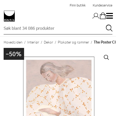
Hopp til hovedinnholdet
Finn butikk
Kundeservice
The Poster Cl
Hovedsiden
Interiør
Dekor
Plakater og rammer
-50%