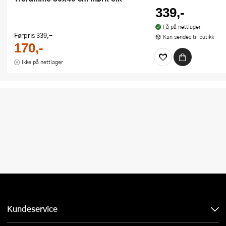
339,-
Få på nettlager
Førpris
339,-
Kan sendes til butikk
170,-
Ikke på nettlager
Kundeservice