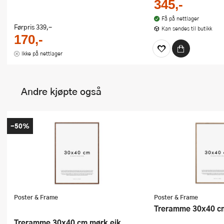
345,-
Få på nettlager
Førpris
339,-
Kan sendes til butikk
170,-
Ikke på nettlager
Andre kjøpte også
-50%
Poster & Frame
Poster & Frame
Treramme 30x40 cm
Treramme 30x40 cm mørk eik